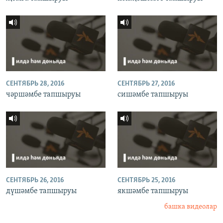
СЕНТЯБРЬ 28, 2016
СЕНТЯБРЬ 27, 2016
чәршәмбе тапшыруы
сишәмбе тапшыруы
СЕНТЯБРЬ 26, 2016
СЕНТЯБРЬ 25, 2016
дүшәмбе тапшыруы
якшәмбе тапшыруы
башка видеолар