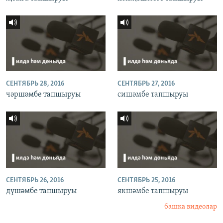
СЕНТЯБРЬ 28, 2016
СЕНТЯБРЬ 27, 2016
чәршәмбе тапшыруы
сишәмбе тапшыруы
СЕНТЯБРЬ 26, 2016
СЕНТЯБРЬ 25, 2016
дүшәмбе тапшыруы
якшәмбе тапшыруы
башка видеолар