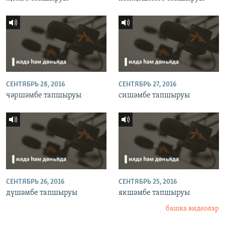
СЕНТЯБРЬ 28, 2016
СЕНТЯБРЬ 27, 2016
чәршәмбе тапшыруы
сишәмбе тапшыруы
СЕНТЯБРЬ 26, 2016
СЕНТЯБРЬ 25, 2016
дүшәмбе тапшыруы
якшәмбе тапшыруы
башка видеолар