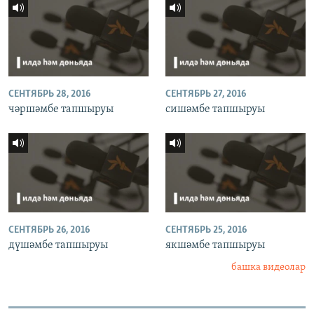
СЕНТЯБРЬ 28, 2016
СЕНТЯБРЬ 27, 2016
чәршәмбе тапшыруы
сишәмбе тапшыруы
СЕНТЯБРЬ 26, 2016
СЕНТЯБРЬ 25, 2016
дүшәмбе тапшыруы
якшәмбе тапшыруы
башка видеолар