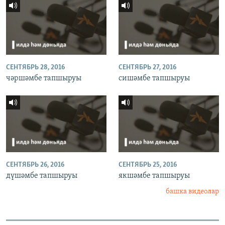
СЕНТЯБРЬ 28, 2016
СЕНТЯБРЬ 27, 2016
чәршәмбе тапшыруы
сишәмбе тапшыруы
СЕНТЯБРЬ 26, 2016
СЕНТЯБРЬ 25, 2016
дүшәмбе тапшыруы
якшәмбе тапшыруы
башка видеолар