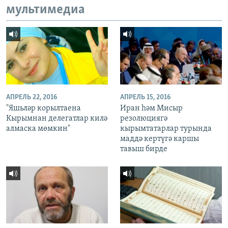
мультимедиа
АПРЕЛЬ 22, 2016
АПРЕЛЬ 15, 2016
"Яшьләр корылтаена
Иран һәм Мисыр
Кырымнан делегатлар килә
резолюциягә
алмаска мөмкин"
кырымтатарлар турында
маддә кертүгә каршы
тавыш бирде