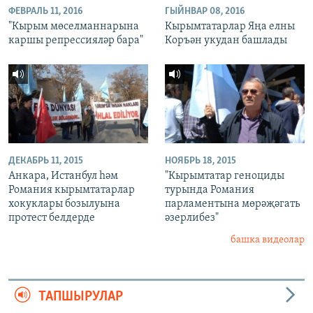
ФЕВРАЛЬ 11, 2016
ГЫЙНВАР 08, 2016
"Кырым мөселманнарына
Кырымтатарлар Яңа елны
каршы репрессияләр бара"
Коръән укудан башлады
ДЕКАБРЬ 11, 2015
НОЯБРЬ 18, 2015
Анкара, Истанбул һәм
"Кырымтатар геноциды
Романия кырымтатарлар
турында Романия
хокуклары бозылуына
парламентына мөрәҗәгать
протест белдерде
әзерлибез"
башка видеолар
ТАПШЫРУЛАР