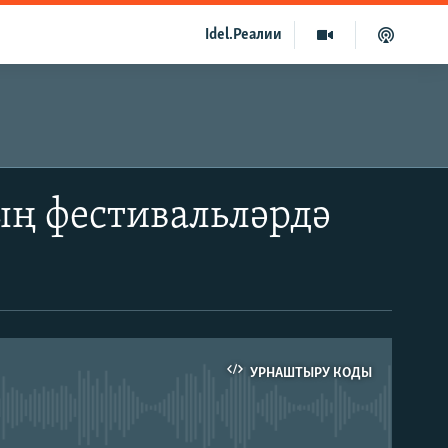
Idel.Реалии
ың фестивальләрдә
УРНАШТЫРУ КОДЫ
able