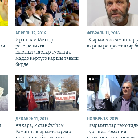
АПРЕЛЬ 15, 2016
ФЕВРАЛЬ 11, 2016
Иран һәм Мисыр
"Кырым мөселманнар
лә
резолюциягә
каршы репрессияләр б
кырымтатарлар турында
маддә кертүгә каршы тавыш
бирде
ДЕКАБРЬ 11, 2015
НОЯБРЬ 18, 2015
ы
Анкара, Истанбул һәм
"Кырымтатар геноцид
Романия кырымтатарлар
турында Романия
хокуклары бозылуына
парламентына мөрәҗә