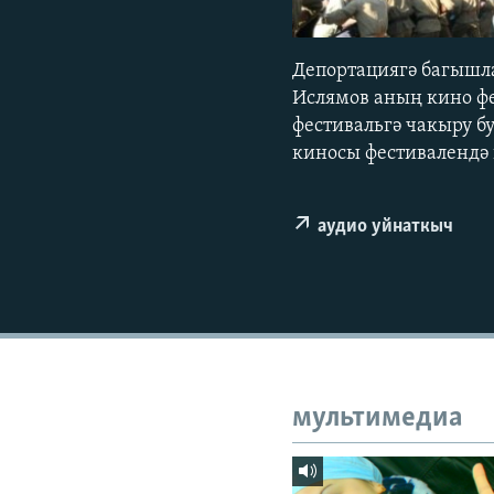
ДИНИ ТОРМЫШ
ПӘРӘВЕЗ
Депортациягә багышл
ФӘН-ФӘСМӘТӘН
Ислямов аның кино фе
КИНОХАНӘ
фестивальгә чакыру б
киносы фестивалендә 
аудио уйнаткыч
мультимедиа