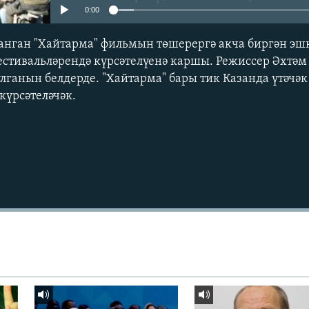
0:00
анган "Хайтарма" фильмын төшерергә акча биргән эш
стивальләрендә күрсәтелүенә каршы. Режиссер Әхтәм 
улганын белдерде. "Хайтарма" бары тик Казанда үтәчә
күрсәтеләчәк.