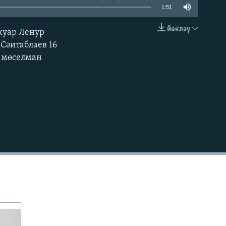
1:51
йөкләү
куар Ленур
УРНАШТЫРУ КОДЫ
Сәитаблаев 16
к мөселман