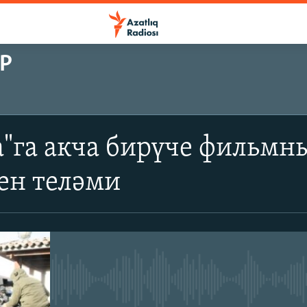
Р
"га акча бирүче фильмн
ен теләми
No media source currently avail