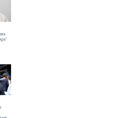
ына
ара"
ы
гать