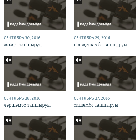
СЕНТЯБРЬ 30, 2016
СЕНТЯБРЬ 29, 2016
җомга тапшыруы
пәнҗешәмбе тапшыруы
СЕНТЯБРЬ 28, 2016
СЕНТЯБРЬ 27, 2016
чәршәмбе тапшыруы
сишәмбе тапшыруы