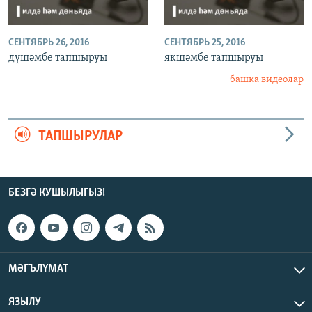
СЕНТЯБРЬ 26, 2016
СЕНТЯБРЬ 25, 2016
дүшәмбе тапшыруы
якшәмбе тапшыруы
башка видеолар
ТАПШЫРУЛАР
БЕЗГӘ КУШЫЛЫГЫЗ!
МӘГЪЛҮМАТ
ЯЗЫЛУ