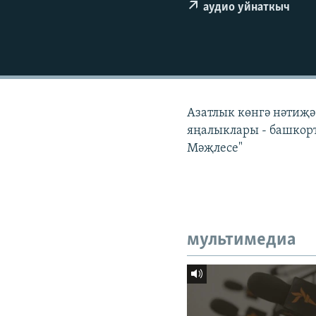
ДИНИ ТОРМЫШ
аудио уйнаткыч
ПӘРӘВЕЗ
ФӘН-ФӘСМӘТӘН
КИНОХАНӘ
Азатлык көнгә нәтиҗә 
яңалыклары - башкорт
Мәҗлесе"
мультимедиа