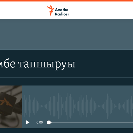
мбе тапшыруы
No media source currently avail
0:00