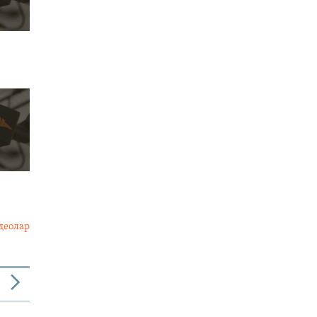
деолар