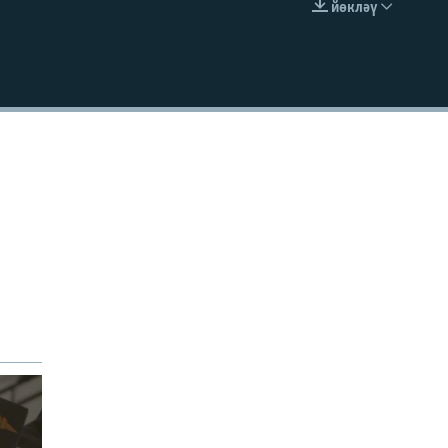
йөкләү
УРНАШТЫРУ КОДЫ