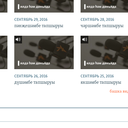
СЕНТЯБРЬ 29, 2016
СЕНТЯБРЬ 28, 2016
пәнҗешәмбе тапшыруы
чәршәмбе тапшыруы
СЕНТЯБРЬ 26, 2016
СЕНТЯБРЬ 25, 2016
дүшәмбе тапшыруы
якшәмбе тапшыруы
башка ви