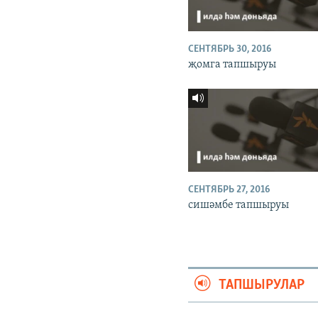
СЕНТЯБРЬ 30, 2016
җомга тапшыруы
СЕНТЯБРЬ 27, 2016
сишәмбе тапшыруы
ТАПШЫРУЛАР