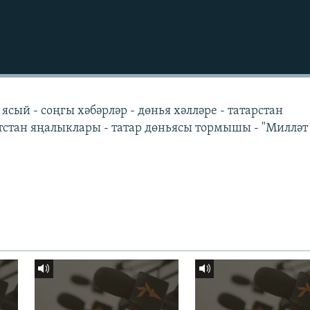
ясый - соңгы хәбәрләр - дөнья хәлләре - татарстан
стан яңалыклары - татар дөньясы тормышы - "Милләт