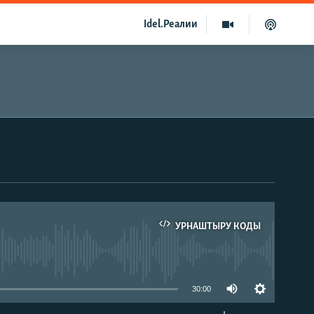
Idel.Реалии
УРНАШТЫРУ КОДЫ
able
30:00