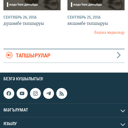
СЕНТЯБРЬ 26, 2016
СЕНТЯБРЬ 25, 2016
дүшәмбе тапшыруы
якшәмбе тапшыруы
башка видеолар
ТАПШЫРУЛАР
БЕЗГӘ КУШЫЛЫГЫЗ!
МӘГЪЛҮМАТ
ЯЗЫЛУ