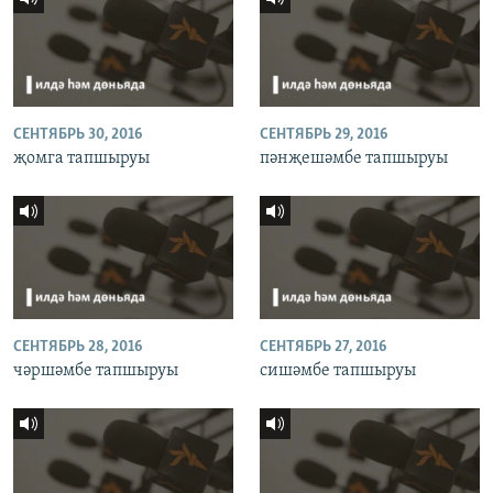
СЕНТЯБРЬ 30, 2016
СЕНТЯБРЬ 29, 2016
җомга тапшыруы
пәнҗешәмбе тапшыруы
СЕНТЯБРЬ 28, 2016
СЕНТЯБРЬ 27, 2016
чәршәмбе тапшыруы
сишәмбе тапшыруы