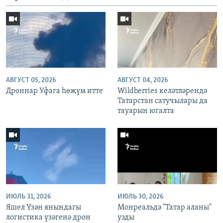
АВГУСТ 05, 2026
АВГУСТ 04, 2026
Дроннар Уфага һөҗүм итте
Wildberries келәтләрендә
Татарстан сатучылары да
тауарын югалта
ИЮЛЬ 31, 2026
ИЮЛЬ 30, 2026
Яшел Үзән янындагы
Монреальдә "Татар аланы"
логистика үзәгенә дрон
узды