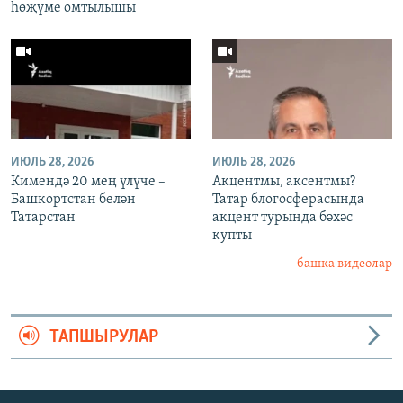
һөҗүме омтылышы
ИЮЛЬ 28, 2026
ИЮЛЬ 28, 2026
Кимендә 20 мең үлүче –
Акцентмы, аксентмы?
Башкортстан белән
Татар блогосферасында
Татарстан
акцент турында бәхәс
купты
башка видеолар
ТАПШЫРУЛАР