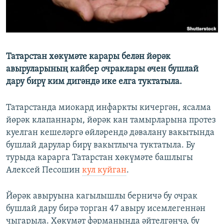
ДИНИ ТОРМЫШ
ӘЙДӘ ONLINE
ПӘРӘВЕЗ
IDEL.РЕАЛИИ
ФӘН-ФӘСМӘТӘН
Татарстан хөкүмәте карары белән йөрәк
БЕЗГӘ КУШЫЛЫГЫЗ!
КИНОХАНӘ
авыруларының кайбер очраклары өчен бушлай
дару бирү ким дигәндә ике елга туктатыла.
Татарстанда миокард инфаркты кичергән, ясалма
БАШКА ТЕЛЛӘРДӘ
йөрәк клапаннары, йөрәк кан тамырларына протез
куелган кешеләргә өйләрендә дәвалану вакытында
бушлай дарулар бирү вакытлыча туктатыла. Бу
турыда карарга Татарстан хөкүмәте башлыгы
Алексей Песошин
кул куйган
.
Йөрәк авыруына кагылышлы берничә бу очрак
бушлай дару бирә торган 47 авыру исемлегеннән
чыгарыла. Хөкүмәт фәрманында әйтелгәнчә, бу