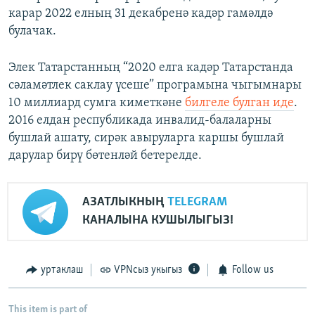
карар 2022 елның 31 декабренә кадәр гамәлдә
булачак.
Элек Татарстанның “2020 елга кадәр Татарстанда
сәламәтлек саклау үсеше” програмына чыгымнары
10 миллиард сумга киметкәне
билгеле булган иде
.
2016 елдан республикада инвалид-балаларны
бушлай ашату, сирәк авыруларга каршы бушлай
дарулар бирү бөтенләй бетерелде.
АЗАТЛЫКНЫҢ
TELEGRAM
КАНАЛЫНА КУШЫЛЫГЫЗ!
уртаклаш
VPNсыз укыгыз
Follow us
This item is part of