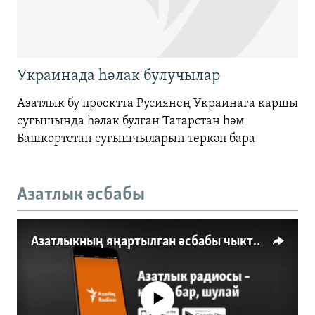
Украинада һәлак булучылар
Азатлык бу проектта Русиянең Украинага каршы
сугышында һәлак булган Татарстан һәм
Башкортстан сугышчыларын теркәп бара
Азатлык әсбабы
Азатлыкның яңартылган әсбабы чыкты
No media source currently available