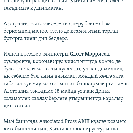
тикшерү кирәк дип саный. Кытай һәм АКШ әлеге
тәкъдимгә кушылмаган.
Австралия җитәкчелеге тикшерү бәйсез һәм
беркемнең мәнфәгатенә дә хезмәт итми торган
булырга тиеш дип белдерә.
Илнең премьер-министры
Скотт Моррисон
сүзләренчә, коронавирус килеп чыгуда кемне дә
булса гаепләү максаты куелмый, ул пандемиянең
ни сәбәпле булганын ачыклап, мондый хәлгә алга
таба юл куймау максатыннан башкарылырга тиеш.
Австралия тәкъдиме 18 майда узачак Дөнья
сәламәтлек саклау берлеге утырышында каралыр
дип көтелә.
Май башында Associated Press АКШ күзләү хезмәте
хисабына таянып, Кытай коронавирус турында