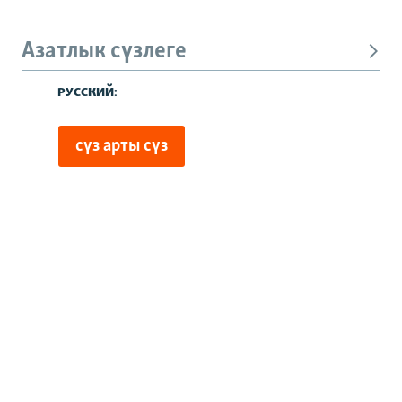
Азатлык сүзлеге