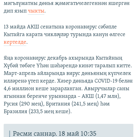
мәгълүматны дөнья җәмәгатьчелегеннән яшергән
дип язып
чыкты
.
13 майда АКШ сенатына коронавирус сәбәпле
Кытайга карата чикләүләр турында канун өлгесе
кертелде
.
Яңа коронавирус декабрь ахырында Кытайның
Хүбәй төбәге Үһән шәһәрендә кинәт таралып китте.
Март-апрель айларында вирус дөньяның күпчелек
илләренә үтеп керде. Хәзер дөньяда COVID-19 белән
4,6 миллион кеше зарарланган. Авыручылар саны
ягыннан беренче урыннарда – АКШ (1,47 млн),
Русия (290 мең), Британия (241,5 мең) һәм
Бразилия (233,5 мең кеше).
Рәсми саннар. 18 май 10:35