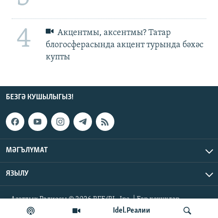
4
Акцентмы, аксентмы? Татар
блогосферасында акцент турында бәхәс
купты
БЕЗГӘ КУШЫЛЫГЫЗ!
МӘГЪЛҮМАТ
ЯЗЫЛУ
Азатлык Радиосы © 2026 RFE/RL, Inc. | Бар хокуклар
сакланган
Idel.Реалии