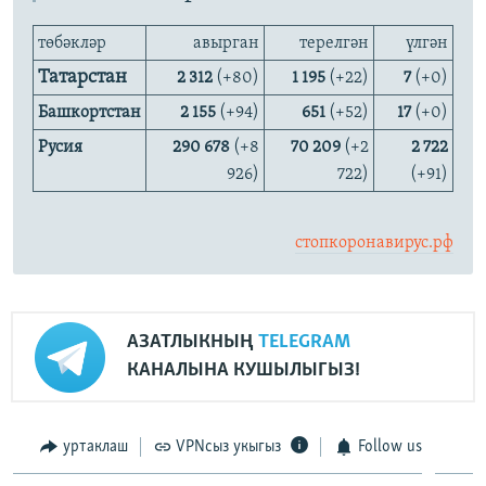
төбәкләр
авырган
терелгән
үлгән
Татарстан
2 312
(+80)
1 195
(+22)
7
(+0)
Башкортстан
2 155
(+94)
651
(+52)
17
(+0)
Русия
290 678
(+8
70 209
(+2
2 722
926)
722)
(+91)
стопкоронавирус.рф
АЗАТЛЫКНЫҢ
TELEGRAM
КАНАЛЫНА КУШЫЛЫГЫЗ!
уртаклаш
VPNсыз укыгыз
Follow us