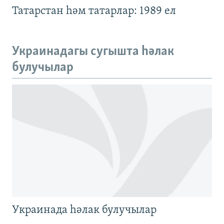
240p
Татарстан һәм татарлар: 1989 ел
360p
480p
Auto
240p
360p
480p
Украинадагы сугышта һәлак
720p
булучылар
720p
1080p
1080p
Украинада һәлак булучылар