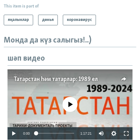
This item is part of
яңалыклар
дөнья
коронавирус
Монда да күз салыгыз!..)
шәп видео
Татарстан һәм татарлар: 1989 ел
No media source currently available
Auto
0:00
1:17:21