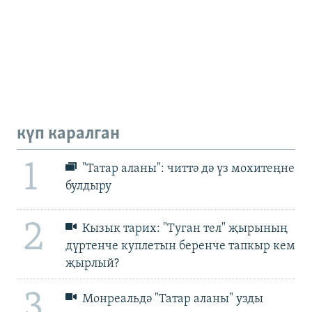
күп каралган
1
"Татар аланы": читтә дә үз мохитеңне
булдыру
2
Кызык тарих: "Туган тел" җырының
дүртенче куплетын беренче тапкыр кем
җырлый?
3
Монреальдә "Татар аланы" узды