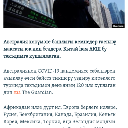
ДИНИ ТОРМЫШ
ӘЙДӘ ONLINE
ПӘРӘВЕЗ
IDEL.РЕАЛИИ
ФӘН-ФӘСМӘТӘН
БЕЗГӘ КУШЫЛЫГЫЗ!
КИНОХАНӘ
Австралия хөкүмәте башлыгы кемнедер гаепләү
максаты юк дип белдерә. Кытай һәм АКШ бу
тәкъдимгә кушылмаган.
БАШКА ТЕЛЛӘРДӘ
Австралиянең COVID-19 пандемиясе сәбәпләрен
ачыклау өчен бәйсез тикшерү уздыру кирәклеге
турында тәкъдимен дөньяның 120 иле хуплаган
дип
яза
The Guardian.
Африкадан илле дүрт ил, Европа берлеге илләре,
Русия, Бөекбритания, Канада, Бразилия, Көньяк
Корея, Мексика, Төркия, Яңа Зеландия мондый