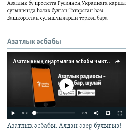
Азатлык бу проектта Русиянең Украинага каршы
сугышында һәлак булган Татарстан һәм
Башкортстан сугышчыларын теркәп бара
Азатлык әсбабы
Азатлыкның яңартылган әсбабы чыкты
No media source currently available
0:00
0:59
Азатлык әсбабы. Алдан әзер булыгыз!