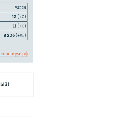
үлгән
18
(+0)
11
(+0)
8 206
(+95)
ронавирус.рф
ЫЗ!