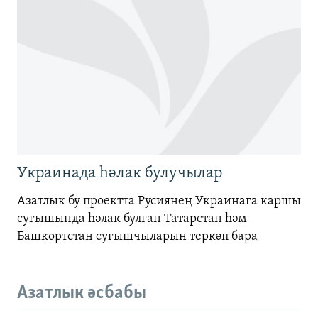
Украинада һәлак булучылар
Азатлык бу проектта Русиянең Украинага каршы
сугышында һәлак булган Татарстан һәм
Башкортстан сугышчыларын теркәп бара
Азатлык әсбабы