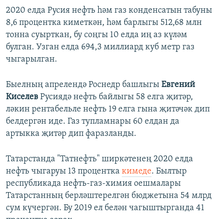
2020 елда Русия нефть һәм газ конденсатын табуны
8,6 процентка киметкән, һәм барлыгы 512,68 млн
тонна суырткан, бу соңгы 10 елда иң аз күләм
булган. Узган елда 694,3 миллиард куб метр газ
чыгарылган.
Быелның апрелендә Роснедр башлыгы
Евгений
Киселев
Русиядә нефть байлыгы 58 елга җитәр,
ләкин рентабельле нефть 19 елга гына җитәчәк дип
белдергән иде. Газ тупламнары 60 елдан да
артыкка җитәр дип фаразланды.
Татарстанда "Татнефть" ширкәтенең 2020 елда
нефть чыгаруы 13 процентка
кимеде
. Былтыр
республикада нефть-газ-химия оешмалары
Татарстанның берләштерелгән бюджетына 54 млрд
сум күчергән. Бу 2019 ел белән чагыштырганда 41