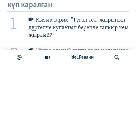
күп каралган
1
Кызык тарих: "Туган тел" җырының
дүртенче куплетын беренче тапкыр кем
җырлый?
2
"Татар аланы": читтә дә үз мохитеңне
Idel.Реалии
булдыру
3
Дроннар Уфага һөҗүм итте
эзләү
4
Wildberries келәтләрендә Татарстан
сатучылары да тауарын югалта