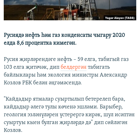
ДИНИ ТОРМЫШ
ӘЙДӘ ONLINE
ПӘРӘВЕЗ
IDEL.РЕАЛИИ
ФӘН-ФӘСМӘТӘН
Русиядә нефть һәм газ конденсаты чыгару 2020
БЕЗГӘ КУШЫЛЫГЫЗ!
КИНОХАНӘ
елда 8,6 процентка кимегән.
Русия җирләрендәге нефть – 59 елга, табигый газ
103 елга җитәчәк, дип
белдергән
табигать
БАШКА ТЕЛЛӘРДӘ
байлыклары һәм экология министры Александр
Козлов РБК белән әңгәмәсендә.
"Кайдадыр ятмалар суыртылып бетерелеп бара,
кайдадыр әлегә тулы көченә эшләми. Барыбер,
геология эзләнүләрен үстерергә кирәк, шул исәптән
суыртуы кыен булган җирләрдә дә" дип сөйләгән
Козлов.