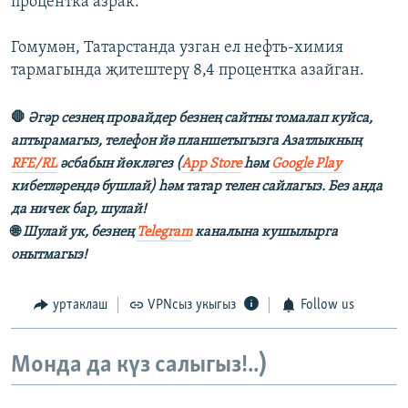
процентка азрак.
Гомумән, Татарстанда узган ел нефть-химия
тармагында җитештерү 8,4 процентка азайган.
🛑
Әгәр сезнең провайдер безнең сайтны томалап куйса,
аптырамагыз, телефон йә планшетыгызга Азатлыкның
RFE/RL
әсбабын йөкләгез (
App Store
һәм
Google Play
кибетләрендә бушлай) һәм татар телен сайлагыз. Без анда
да ничек бар, шулай!
🌐
Шулай ук, безнең
Telegram
каналына кушылырга
онытмагыз!
уртаклаш
VPNсыз укыгыз
Follow us
Монда да күз салыгыз!..)