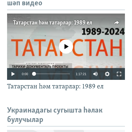
шәп видео
Татарстан һәм татарлар: 1989 ел
No media source currently available
Auto
0:00
1:17:21
240p
Татарстан һәм татарлар: 1989 ел
360p
480p
Auto
240p
360p
480p
Украинадагы сугышта һәлак
720p
булучылар
720p
1080p
1080p