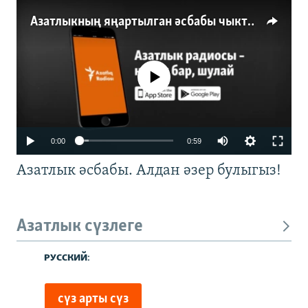
Азатлыкның яңартылган әсбабы чыкты
No media source currently available
0:00
0:59
Азатлык әсбабы. Алдан әзер булыгыз!
Азатлык сүзлеге