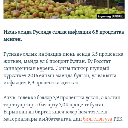
ДИНИ ТОРМЫШ
ӘЙДӘ ONLINE
ПӘРӘВЕЗ
IDEL.РЕАЛИИ
ФӘН-ФӘСМӘТӘН
Июнь аенда Русиядә еллык инфляция 6,5 процентка
БЕЗГӘ КУШЫЛЫГЫЗ!
КИНОХАНӘ
менгән.
Русиядә еллык инфляция июнь аенда 6,5 процентка
җиткән, майда ул 6 процент булган. Бу Росстат
БАШКА ТЕЛЛӘРДӘ
саннарыннан күренә. Соңгы тапкыр шундый
күрсәткеч 2016 елның маенда булган, ул вакытта
инфляция 6,9 процентка җиткән.
Азык-төлеккә бәяләр 7,9 процентка үскән, ә калган
төр тауарларга бәя арту 7,04 процент булган.
Барыннан да биргәк яшелчәләр һәм төзелеш
материаллары кыйбатланган дип
билгеләп уза
РБК.