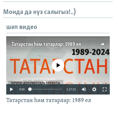
Монда да күз салыгыз!..)
шәп видео
Татарстан һәм татарлар: 1989 ел
No media source currently available
Auto
0:00
1:17:21
240p
Татарстан һәм татарлар: 1989 ел
360p
480p