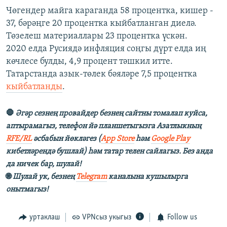
Чөгендер майга караганда 58 процентка, кишер -
37, бәрәңге 20 процентка кыйбатланган диелә.
Төзелеш материаллары 23 процентка үскән.
2020 елда Русиядә инфляция соңгы дүрт елда иң
көчлесе булды, 4,9 процент тәшкил итте.
Татарстанда азык-төлек бәяләре 7,5 процентка
кыйбатланды
.
🛑
Әгәр сезнең провайдер безнең сайтны томалап куйса,
аптырамагыз, телефон йә планшетыгызга Азатлыкның
RFE/RL
әсбабын йөкләгез (
App Store
һәм
Google Play
кибетләрендә бушлай) һәм татар телен сайлагыз. Без анда
да ничек бар, шулай!
🌐
Шулай ук, безнең
Telegram
каналына кушылырга
онытмагыз!
уртаклаш
VPNсыз укыгыз
Follow us