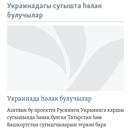
Auto
240p
360p
480p
Украинадагы сугышта һәлак
720p
булучылар
720p
1080p
1080p
Украинада һәлак булучылар
Азатлык бу проектта Русиянең Украинага каршы
сугышында һәлак булган Татарстан һәм
Башкортстан сугышчыларын теркәп бара