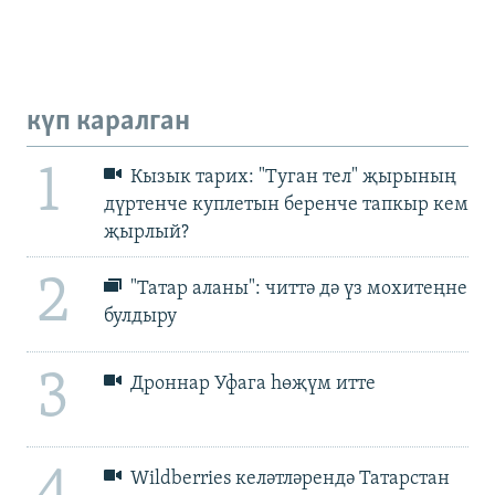
күп каралган
1
Кызык тарих: "Туган тел" җырының
дүртенче куплетын беренче тапкыр кем
җырлый?
2
"Татар аланы": читтә дә үз мохитеңне
булдыру
3
Дроннар Уфага һөҗүм итте
4
Wildberries келәтләрендә Татарстан