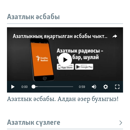
Азатлык әсбабы
Азатлыкның яңартылган әсбабы чыкты
No media source currently available
0:00
0:59
Азатлык әсбабы. Алдан әзер булыгыз!
Азатлык сүзлеге