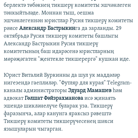
берлектә төбәкнең тикшерү комитеты эшчәнлеген
тәнкыйтьләде. Моннан тыш, оешма
эшчәнлегеннән юристлар Русия тикшерү комитеты
рәисе
Александр Бастрыкин
га да зарланды. 29
октябрьдә Русия тикшерү комитеты башлыгы
Александр Бастрыкин Русия тикшерү
комитетының баш идарәсенә юристларның
мөрәҗәгатен "җентекле тикшерергә" кушкан иде.
Юрист Виталий Буркинны да шул ук маддәләр
нигезендә гаеплиләр. "Футляр для курая" Тelegram-
каналы администраторы
Эдуард Мамашев
һәм
адвокат
Гөлшат Фәйзрахманова
исә җинаять
эшендә шикләнелүче буларак уза. Тикшерү
фаразынча, алар канунга яраксыз рәвештә
Тикшерү комитеты тикшерүчесенең шәхси
язышуларын чыгарган.