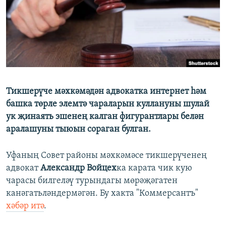
ДИНИ ТОРМЫШ
ӘЙДӘ ONLINE
ПӘРӘВЕЗ
IDEL.РЕАЛИИ
ФӘН-ФӘСМӘТӘН
БЕЗГӘ КУШЫЛЫГЫЗ!
КИНОХАНӘ
Тикшерүче мәхкәмәдән адвокатка интернет һәм
башка төрле элемтә чараларын куллануны шулай
БАШКА ТЕЛЛӘРДӘ
ук җинаять эшенең калган фигурантлары белән
аралашуны тыюын сораган булган.
Уфаның Совет районы мәхкәмәсе тикшерүченең
адвокат
Александр Войцех
ка карата чик кую
чарасы билгеләү турындагы мөрәҗәгатен
канәгатьләндермәгән. Бу хакта "Коммерсантъ"
хәбәр итә
.