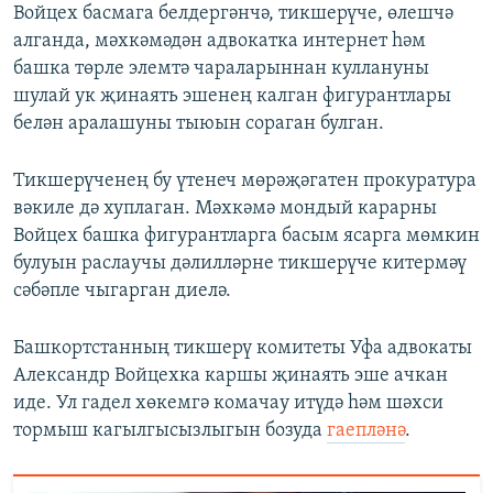
Войцех басмага белдергәнчә, тикшерүче, өлешчә
алганда, мәхкәмәдән адвокатка интернет һәм
башка төрле элемтә чараларыннан куллануны
шулай ук җинаять эшенең калган фигурантлары
белән аралашуны тыюын сораган булган.
Тикшерүченең бу үтенеч мөрәҗәгатен прокуратура
вәкиле дә хуплаган. Мәхкәмә мондый карарны
Войцех башка фигурантларга басым ясарга мөмкин
булуын раслаучы дәлилләрне тикшерүче китермәү
сәбәпле чыгарган диелә.
Башкортстанның тикшерү комитеты Уфа адвокаты
Александр Войцехка каршы җинаять эше ачкан
иде. Ул гадел хөкемгә комачау итүдә һәм шәхси
тормыш кагылгысызлыгын бозуда
гаепләнә
.