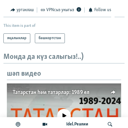
уртаклаш
VPNсыз укыгыз
Follow us
This item is part of
яңалыклар
башкортстан
Монда да күз салыгыз!..)
шәп видео
Татарстан һәм татарлар: 1989 ел
No media source currently available
Idel.Реалии