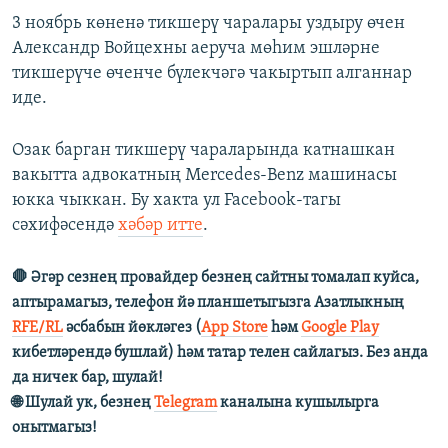
3 ноябрь көненә тикшерү чаралары уздыру өчен
Александр Войцехны аеруча мөһим эшләрне
тикшерүче өченче бүлекчәгә чакыртып алганнар
иде.
Озак барган тикшерү чараларында катнашкан
вакытта адвокатның Mercedes-Benz машинасы
юкка чыккан. Бу хакта ул Facebook-тагы
сәхифәсендә
хәбәр итте
.
🛑 Әгәр сезнең провайдер безнең сайтны томалап куйса,
аптырамагыз, телефон йә планшетыгызга Азатлыкның
RFE/RL
әсбабын йөкләгез (
App Store
һәм
Google Play
кибетләрендә бушлай) һәм татар телен сайлагыз. Без анда
да ничек бар, шулай!
🌐 Шулай ук, безнең
Telegram
каналына кушылырга
онытмагыз!