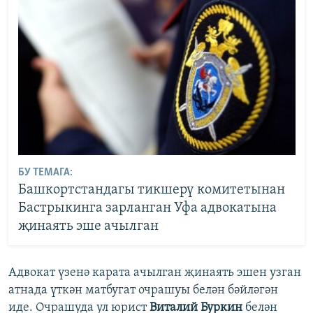
БУ ТЕМАГА:
Башкортстандагы тикшерү комитетынан
Бастрыкинга зарланган Уфа адвокатына
җинаять эше ачылган
Адвокат үзенә карата ачылган җинаять эшен узган
атнада үткән матбугат очрашуы белән бәйләгән
иде. Очрашуда ул юрист
Виталий Буркин
белән