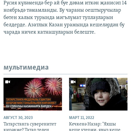
Русия күләмендә бер ай буе дәвам иткән җанисәп 14
ноябрьдә тәмамланды. Бу чараны оештыручылар
бөтен халык турында мәгълүмат туплауларын
белдерде. Азатлык Казан урамында кешеләрдән бу
чарада ничек катнашуларын белеште.
мультимедиа
АВГУСТ 30, 2023
МАРТ 11, 2022
Татарстанга суверенитет
Кечкенә Назар: "Яхшы
кирәкме? Татар телен
кеше үтерми, явыз кеше