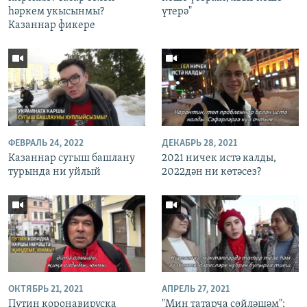
һәркем укысынмы?
үтерә"
Казаннар фикере
ФЕВРАЛЬ 24, 2022
ДЕКАБРЬ 28, 2021
Казаннар сугыш башлану
2021 ничек истә калды,
турында ни уйлый
2022дән ни көтәсез?
ОКТЯБРЬ 21, 2021
АПРЕЛЬ 27, 2021
Путин коронавируска
"Мин татарча сөйләшәм":