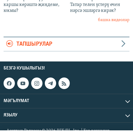
каршы көрәштә җиңдеме,
Татар телен үстерү өчен
юкмы?
нәрсә эшләргә кирәк?
башка видеолар
ТАПШЫРУЛАР
БЕЗГӘ КУШЫЛЫГЫЗ!
МӘГЪЛҮМАТ
ЯЗЫЛУ
Азатлык Радиосы © 2026 RFE/RL, Inc. | Бар хокуклар