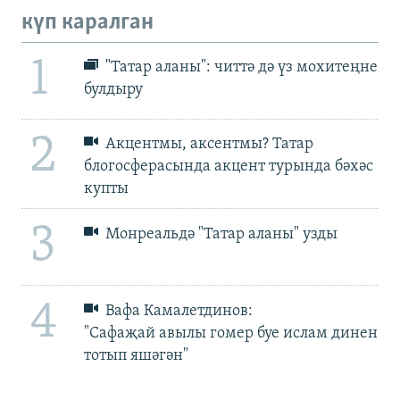
күп каралган
1
"Татар аланы": читтә дә үз мохитеңне
булдыру
2
Акцентмы, аксентмы? Татар
блогосферасында акцент турында бәхәс
купты
3
Монреальдә "Татар аланы" узды
4
Вафа Камалетдинов:
"Сафаҗай авылы гомер буе ислам динен
тотып яшәгән"