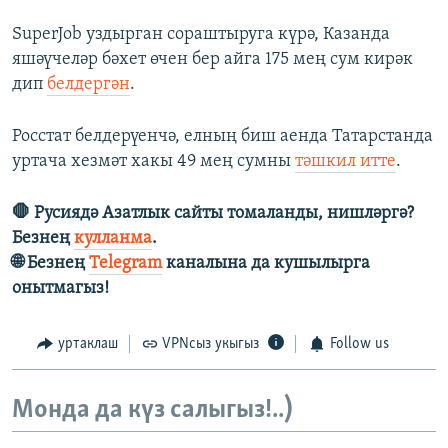
SuperJob уздырган сораштыруга күрә, Казанда
яшәүчеләр бәхет өчен бер айга 175 мең сум кирәк
дип
белдергән
.
Росстат белдерүенчә, елның биш аенда Татарстанда
уртача хезмәт хакы 49 мең сумны
тәшкил итте
.
🛑 Русиядә Азатлык сайты томаланды, нишләргә?
Безнең
кулланма
.
🌐 Безнең
Telegram
каналына да кушылырга
онытмагыз!
уртаклаш
VPNсыз укыгыз
Follow us
Монда да күз салыгыз!..)