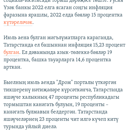
социаль-икътисади торыш дәрәҗәсе төште. Русия
Үзәк банкы 2022 елга ясаган соңгы инфляция
фаразына ярашлы, 2022 елда бәяләр 15 процентка
күтәреләчәк
.
Июль аена булган мәгълүматларга караганда,
Татарстанда ел башыннан инфляция 15,23 процент
булган
. Ел дәвамында азык-төлеккә бәяләр 19
процентка, башка тауарларга 14,6 процентка
арткан.
Быелның июль аенда "Дром" порталы үткәргән
тикшеренү нәтиҗәләре күрсәткәнчә, Татарстанда
яшәүче халыкның 47 проценты республикадагы
тормыштан канәгать булуын, 19 проценты –
канәгать булмавын белдергән. Татарстанда
яшәүчеләрнең 23 проценты чит илгә күчеп китү
турында уйлый диелә.