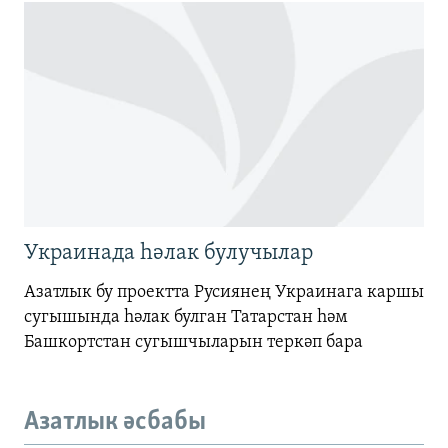
Украинада һәлак булучылар
Азатлык бу проектта Русиянең Украинага каршы
сугышында һәлак булган Татарстан һәм
Башкортстан сугышчыларын теркәп бара
Азатлык әсбабы