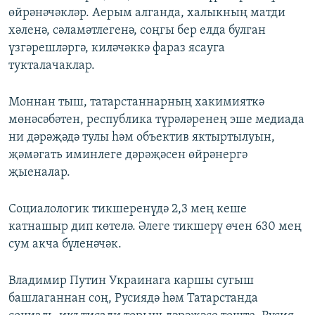
өйрәнәчәкләр. Аерым алганда, халыкның матди
хәленә, сәламәтлегенә, соңгы бер елда булган
үзгәрешләргә, киләчәккә фараз ясауга
тукталачаклар.
Моннан тыш, татарстаннарның хакимияткә
мөнәсәбәтен, республика түрәләренең эше медиада
ни дәрәҗәдә тулы һәм объектив яктыртылуын,
җәмәгать иминлеге дәрәҗәсен өйрәнергә
җыеналар.
Социалологик тикшеренүдә 2,3 мең кеше
катнашыр дип көтелә. Әлеге тикшерү өчен 630 мең
сум акча бүленәчәк.
Владимир Путин Украинага каршы сугыш
башлаганнан соң, Русиядә һәм Татарстанда