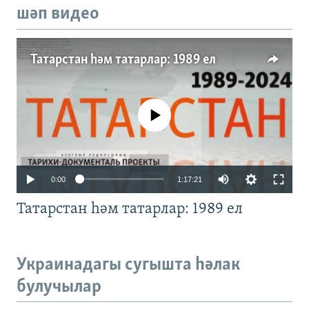
шәп видео
Татарстан һәм татарлар: 1989 ел
No media source currently available
Auto
0:00
1:17:21
240p
Татарстан һәм татарлар: 1989 ел
360p
480p
Auto
240p
360p
480p
Украинадагы сугышта һәлак
720p
булучылар
720p
1080p
1080p