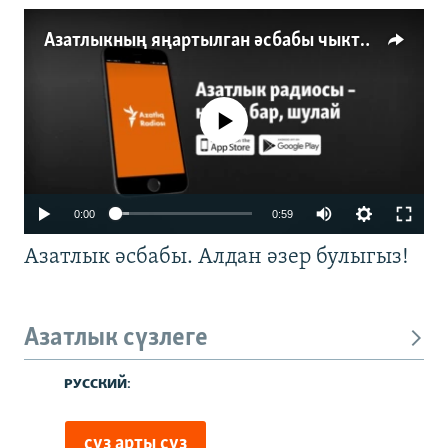
Азатлыкның яңартылган әсбабы чыкты
No media source currently available
0:00
0:59
Азатлык әсбабы. Алдан әзер булыгыз!
Азатлык сүзлеге