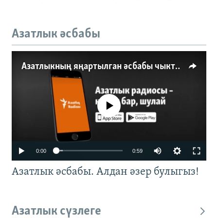
Азатлык әсбабы
Азатлыкның яңартылган әсбабы чыкты
No media source currently available
0:00
0:59
Азатлык әсбабы. Алдан әзер булыгыз!
Азатлык сүзлеге