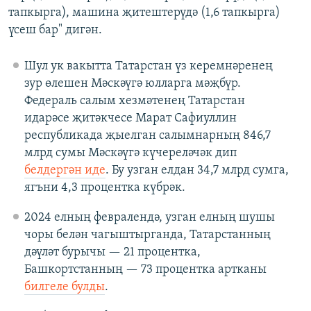
тапкырга), машина җитештерүдә (1,6 тапкырга)
үсеш бар" дигән.
Шул ук вакытта Татарстан үз керемнәренең
зур өлешен Мәскәүгә юлларга мәҗбүр.
Федераль салым хезмәтенең Татарстан
идарәсе җитәкчесе Марат Сафиуллин
республикада җыелган салымнарның 846,7
млрд сумы Мәскәүгә күчереләчәк дип
белдергән иде
. Бу узган елдан 34,7 млрд сумга,
ягъни 4,3 процентка күбрәк.
2024 елның февралендә, узган елның шушы
чоры белән чагыштырганда, Татарстанның
дәүләт бурычы — 21 процентка,
Башкортстанның — 73 процентка артканы
билгеле булды
.