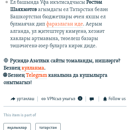
Ел башында Уфа икътисадчысы
Рөстәм
Шаяхмәтов
агымдагы ел Татарстан белән
Башкортстан бюджетлары өчен яхшы ел
булмаячак дип
фаразлаган иде
. Аерым
алганда, ул җитештерү кимүенә, хезмәт
хаклары артмавына, төзелеш базары
төшәчәгенә әзер буларга кирәк диде.
🛑
Русиядә Азатлык сайты томаланды, нишләргә?
Безнең
кулланма
.
🌐 Безнең
Telegram
каналына да кушылырга
онытмагыз!
уртаклаш
VPNсыз укыгыз
Follow us
This item is part of
яңалыклар
татарстан