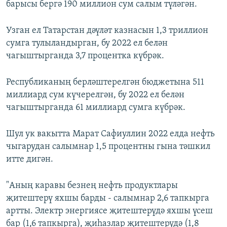
барысы бергә 190 миллион сум салым түләгән.
Узган ел Татарстан дәүләт казнасын 1,3 триллион
сумга тулыландырган, бу 2022 ел белән
чагыштырганда 3,7 процентка күбрәк.
Республиканың берләштерелгән бюджетына 511
миллиард сум күчерелгән, бу 2022 ел белән
чагыштырганда 61 миллиард сумга күбрәк.
Шул ук вакытта Марат Сафиуллин 2022 елда нефть
чыгарудан салымнар 1,5 процентны гына тәшкил
итте дигән.
"Аның каравы безнең нефть продуктлары
җитештерү яхшы барды - салымнар 2,6 тапкырга
артты. Электр энергиясе җитештерүдә яхшы үсеш
бар (1,6 тапкырга), җиһазлар җитештерүдә (1,8