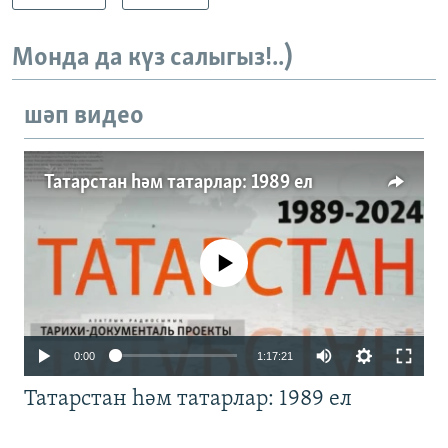
Монда да күз салыгыз!..)
шәп видео
Татарстан һәм татарлар: 1989 ел
No media source currently available
Auto
0:00
1:17:21
240p
Татарстан һәм татарлар: 1989 ел
360p