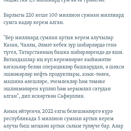
бюджетка 3,5 миллиард сум акча түләнгән.
Барлыгы 220 кеше 100 миллион сумнан миллиард
сумга кадәр керем алган.
"Бер миллиард сумнан артык керем алучылар
Казан, Чаллы, Әлмәт кебек зур шәһәрләрдә генә
түгел, Татарстанның башка шәһәрләрендә дә яши.
Ватандашлар иң күп керемнәрне кыйммәтле
кәгазьләр белән операцияләр башкарудан, ә шәхси
эшмәкәрләр нефть продуктлары, азык-төлек,
машина өлешләре, эчемлекләр һәм тәмәке
эшләнмәләрен күпләп һәм аерымлап сатудан
алган", дип искәрткән Сафиуллин.
Аның әйтүенчә, 2022 елгы белешмәләргә күрә
республикада 5 миллион сумнан артык керем
алучы биш меңнән артык салым түләүче бар. Алар