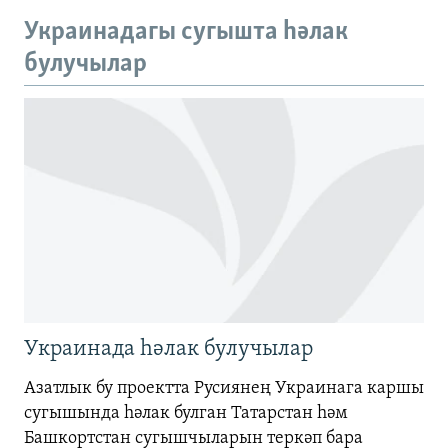
480p
Auto
240p
360p
480p
Украинадагы сугышта һәлак
720p
булучылар
720p
1080p
1080p
Украинада һәлак булучылар
Азатлык бу проектта Русиянең Украинага каршы
сугышында һәлак булган Татарстан һәм
Башкортстан сугышчыларын теркәп бара