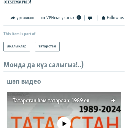
онытмагыз!
уртаклаш
VPNсыз укыгыз
Follow us
This item is part of
яңалыклар
татарстан
Монда да күз салыгыз!..)
шәп видео
Татарстан һәм татарлар: 1989 ел
No media source currently available