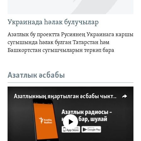
Украинада һәлак булучылар
Азатлык бу проектта Русиянең Украинага каршы
сугышында һәлак булган Татарстан һәм
Башкортстан сугышчыларын теркәп бара
Азатлык әсбабы
Азатлыкның яңартылган әсбабы чыкты
No media source currently available