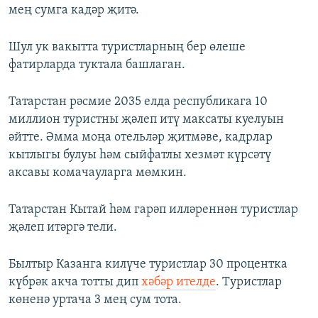
мең сумга кадәр җитә.
Шул ук вакытта туристларның бер өлеше
фатирларда туктала башлаган.
Татарстан рәсмие 2035 елда республикага 10
миллион туристны җәлеп итү максаты куелуын
әйтте. Әмма моңа отельләр җитмәве, кадрлар
кытлыгы булуы һәм сыйфатлы хезмәт күрсәтү
аксавы комачауларга мөмкин.
Татарстан Кытай һәм гарәп илләреннән туристлар
җәлеп итәргә тели.
Былтыр Казанга килүче туристлар 30 процентка
күбрәк акча тотты дип
хәбәр ителде
. Туристлар
көненә уртача 3 мең сум тота.