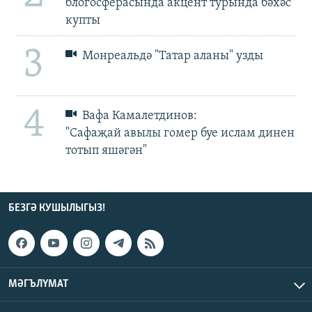
блогосферасында акцент турында бәхәс
купты
3
Монреальдә "Татар аланы" узды
4
Вафа Камалетдинов:
"Сафаҗай авылы гомер буе ислам динен
тотып яшәгән"
БЕЗГӘ КУШЫЛЫГЫЗ!
МӘГЪЛҮМАТ