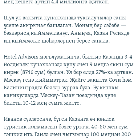
мең кешегә артып 4,4 миллионга җиткән.
Шул ук вакытта кунакханәдә тукталучылар саны
үсеше акырыная башлаган. Моның бер сәбәбе —
бәяләрнең кыйммәтләнүе. Аныңча, Казан Русиядә
иң кыйммәтле шәһәрләрнең берсе санала.
Hotel Advisors мәгълүматынча, былтыр Казанда 3-4
йолдызлы кунахканәдә куну өчен 9 меңгә якын сум
кирәк (8746 сум) булган. Ул бер елда 27%-ка арткан.
Мәскәү генә кыйммәтрәк. Җәйге вакытта Сочи һәм
Калининградта бәяләр зуррак була. Бу кышкы
каникулларда Мәскәү-Казан поездында купе
билеты 10-12 мең сумга җитте.
Иванов сүзләренчә, бүген Казанга өч көнлек
туристик юлламасың бәясе уртача 40-50 мең сум
тәшкил итә. Гаилә өчен чыгымнар 100 меңнән 200