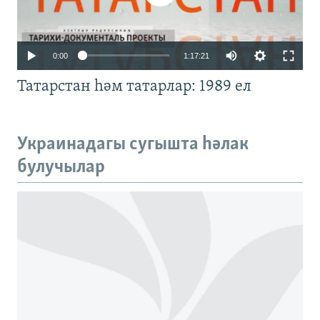
Auto
0:00
1:17:21
240p
Татарстан һәм татарлар: 1989 ел
360p
480p
Auto
240p
360p
480p
Украинадагы сугышта һәлак
720p
булучылар
720p
1080p
1080p