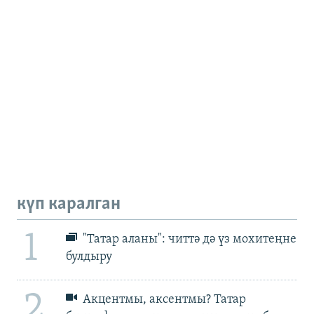
күп каралган
1
"Татар аланы": читтә дә үз мохитеңне
булдыру
2
Акцентмы, аксентмы? Татар