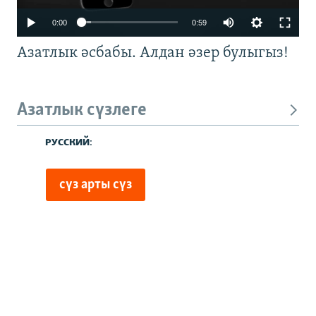
0:00
0:59
Азатлык әсбабы. Алдан әзер булыгыз!
Азатлык сүзлеге