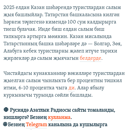
2025 елдан Казан шәһәрендә туристлардан салым
җыя башлыйлар. Татарстан башкаласына килгән
һәркем тәүлегенә кимендә 100 сум калдырырга
тиеш булачак. Инде биш елдан салым биш
тапкырга артырга мөмкин. Казан мисалында
Татарстанның башка шәһәрләре дә — Болгар, Зөя,
Алабуга кебек туристларны җәлеп итүче тарихи
җирлекләр дә салым җыячагын
белдерде
.
Чистайдагы кунакханәләр вәкилләре туристлардан
җыелган салым чынлыкта бер процентны тәшкил
итми, 6-10 процентка чыга
ди
. Алар ябылу
куркынычы турында сөйли башлады.
🛑 Русиядә Азатлык Радиосы сайты томаланды,
нишләргә?
Безнең
кулланма
.
🌐 Безнең
Telegram
каналына да кушылырга