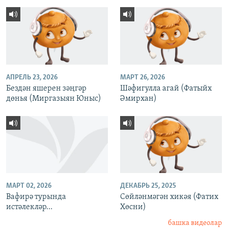
АПРЕЛЬ 23, 2026
МАРТ 26, 2026
Бездəн яшерен зəңгəр
Шәфигулла агай (Фатыйх
дөнья (Миргазыян Юныс)
Әмирхан)
МАРТ 02, 2026
ДЕКАБРЬ 25, 2025
Вафирә турында
Сөйләнмәгән хикәя (Фатих
истәлекләр…
Хөсни)
башка видеолар