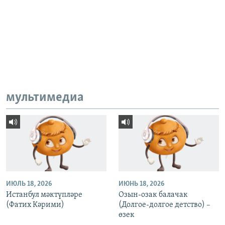
мультимедиа
ИЮЛЬ 18, 2026
ИЮНЬ 18, 2026
Истанбул мәктүпләре
Озын-озак балачак
(Фатих Кәрими)
(Долгое-долгое детство) –
өзек