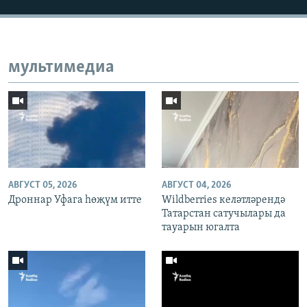
мультимедиа
АВГУСТ 05, 2026
АВГУСТ 04, 2026
Дроннар Уфага һөҗүм итте
Wildberries келәтләрендә
Татарстан сатучылары да
тауарын югалта