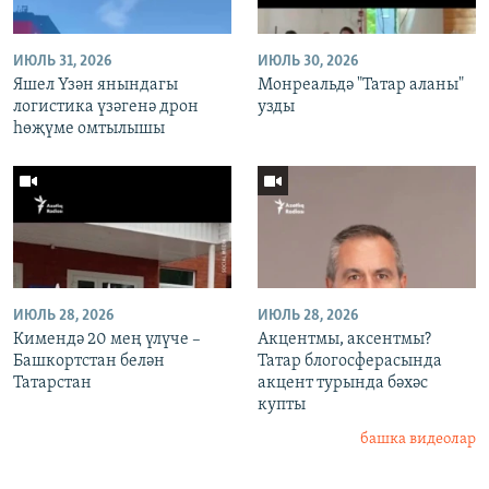
ИЮЛЬ 31, 2026
ИЮЛЬ 30, 2026
Яшел Үзән янындагы
Монреальдә "Татар аланы"
логистика үзәгенә дрон
узды
һөҗүме омтылышы
ИЮЛЬ 28, 2026
ИЮЛЬ 28, 2026
Кимендә 20 мең үлүче –
Акцентмы, аксентмы?
Башкортстан белән
Татар блогосферасында
Татарстан
акцент турында бәхәс
купты
башка видеолар