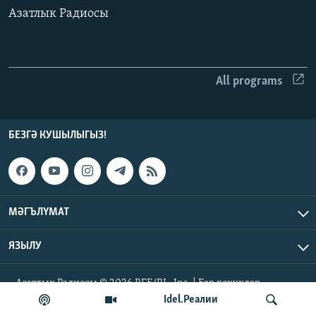
Азатлык Радиосы
ДИНИ ТОРМЫШ
ӘЙДӘ ONLINE
ПӘРӘВЕЗ
IDEL.РЕАЛИИ
ФӘН-ФӘСМӘТӘН
All programs
БЕЗГӘ КУШЫЛЫГЫЗ!
КИНОХАНӘ
БЕЗГӘ КУШЫЛЫГЫЗ!
БАШКА ТЕЛЛӘРДӘ
МӘГЪЛҮМАТ
ЯЗЫЛУ
Азатлык Радиосы © 2026 RFE/RL, Inc. | Бар хокуклар
сакланган
Idel.Реалии