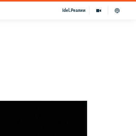
Idel.Реалии