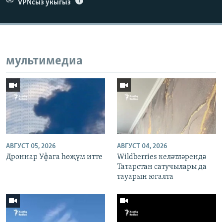
VPNсыз укыгыз
мультимедиа
АВГУСТ 05, 2026
АВГУСТ 04, 2026
Дроннар Уфага һөҗүм итте
Wildberries келәтләрендә
Татарстан сатучылары да
тауарын югалта