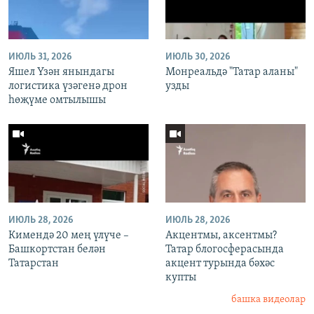
ИЮЛЬ 31, 2026
ИЮЛЬ 30, 2026
Яшел Үзән янындагы
Монреальдә "Татар аланы"
логистика үзәгенә дрон
узды
һөҗүме омтылышы
ИЮЛЬ 28, 2026
ИЮЛЬ 28, 2026
Кимендә 20 мең үлүче –
Акцентмы, аксентмы?
Башкортстан белән
Татар блогосферасында
Татарстан
акцент турында бәхәс
купты
башка видеолар