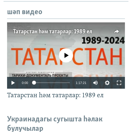
шәп видео
Татарстан һәм татарлар: 1989 ел
No media source currently available
Auto
0:00
1:17:21
240p
Татарстан һәм татарлар: 1989 ел
360p
480p
Auto
240p
360p
480p
Украинадагы сугышта һәлак
720p
булучылар
720p
1080p