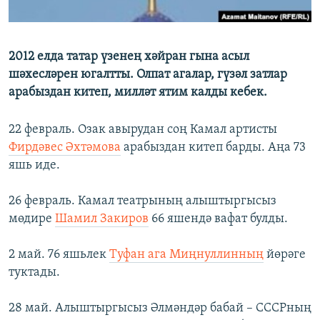
ДИНИ ТОРМЫШ
ӘЙДӘ ONLINE
ПӘРӘВЕЗ
IDEL.РЕАЛИИ
2012 елда татар үзенең хәйран гына асыл
ФӘН-ФӘСМӘТӘН
шәхесләрен югалтты. Олпат агалар, гүзәл затлар
БЕЗГӘ КУШЫЛЫГЫЗ!
КИНОХАНӘ
арабыздан китеп, милләт ятим калды кебек.
22 февраль. Озак авырудан соң Камал артисты
Фирдәвес Әхтәмова
арабыздан китеп барды. Аңа 73
БАШКА ТЕЛЛӘРДӘ
яшь иде.
26 февраль. Камал театрының алыштыргысыз
мөдире
Шамил Закиров
66 яшендә вафат булды.
2 май. 76 яшьлек
Туфан ага Миңнуллинның
йөрәге
туктады.
28 май. Алыштыргысыз Әлмәндәр бабай – СССРның