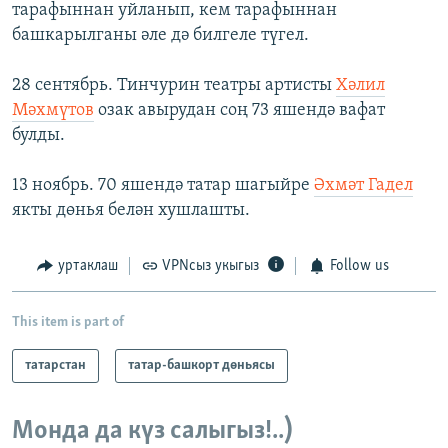
тарафыннан уйланып, кем тарафыннан
башкарылганы әле дә билгеле түгел.
28 сентябрь. Тинчурин театры артисты
Хәлил
Мәхмүтов
озак авырудан соң 73 яшендә вафат
булды.
13 ноябрь. 70 яшендә татар шагыйре
Әхмәт Гадел
якты дөнья белән хушлашты.
уртаклаш
VPNсыз укыгыз
Follow us
This item is part of
татарстан
татар-башкорт дөньясы
Монда да күз салыгыз!..)