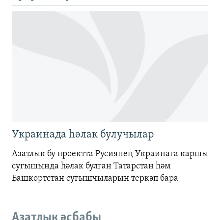
1080p
Украинада һәлак булучылар
Азатлык бу проектта Русиянең Украинага каршы
сугышында һәлак булган Татарстан һәм
Башкортстан сугышчыларын теркәп бара
Азатлык әсбабы