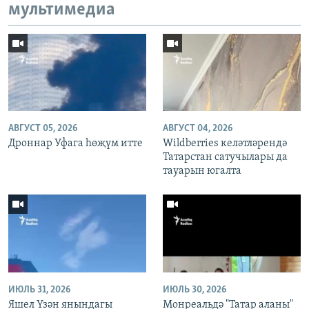
мультимедиа
АВГУСТ 05, 2026
АВГУСТ 04, 2026
Дроннар Уфага һөҗүм итте
Wildberries келәтләрендә
Татарстан сатучылары да
тауарын югалта
ИЮЛЬ 31, 2026
ИЮЛЬ 30, 2026
Яшел Үзән янындагы
Монреальдә "Татар аланы"