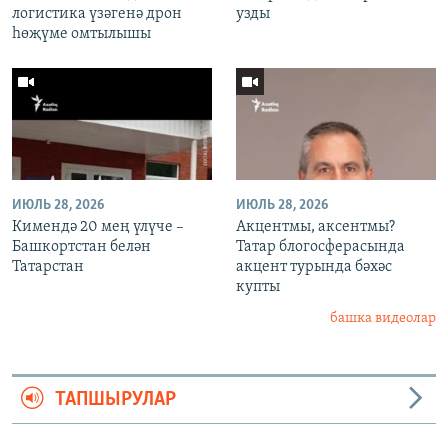
логистика үзәгенә дрон
узды
һөҗүме омтылышы
ИЮЛЬ 28, 2026
ИЮЛЬ 28, 2026
Кимендә 20 мең үлүче –
Акцентмы, аксентмы?
Башкортстан белән
Татар блогосферасында
Татарстан
акцент турында бәхәс
купты
башка видеолар
ТАПШЫРУЛАР