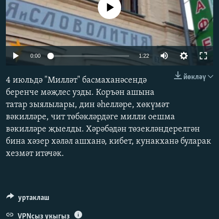
No media source currently available
ДИНИ ТОРМЫШ
ӘЙДӘ ONLINE
ПӘРӘВЕЗ
IDEL.РЕАЛИИ
ФӘН-ФӘСМӘТӘН
0:00
1:22
БЕЗГӘ КУШЫЛЫГЫЗ!
КИНОХАНӘ
йөкләү
4 июльдә "Милләт" басмаханәсендә
беренче мәҗлес узды. Коръән ашына
татар зыялылары, дин әһелләре, хөкүмәт
БАШКА ТЕЛЛӘРДӘ
вәкилләре, чит төбәкләрдәге милли оешма
вәкилләре җыелды. Хәрәбәдән төзекләндерелгән
бина хәзер хәләл ашханә, кибет, кунакханә буларак
хезмәт итәчәк.
уртаклаш
VPNсыз укыгыз