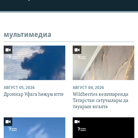
мультимедиа
АВГУСТ 05, 2026
АВГУСТ 04, 2026
Дроннар Уфага һөҗүм итте
Wildberries келәтләрендә
Татарстан сатучылары да
тауарын югалта