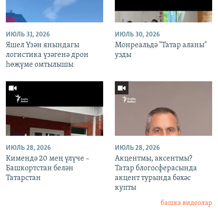
ИЮЛЬ 31, 2026
ИЮЛЬ 30, 2026
Яшел Үзән янындагы
Монреальдә "Татар аланы"
логистика үзәгенә дрон
узды
һөҗүме омтылышы
ИЮЛЬ 28, 2026
ИЮЛЬ 28, 2026
Кимендә 20 мең үлүче –
Акцентмы, аксентмы?
Башкортстан белән
Татар блогосферасында
Татарстан
акцент турында бәхәс
купты
башка видеолар