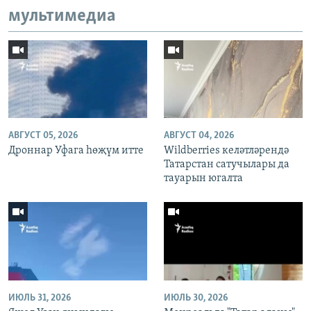
мультимедиа
АВГУСТ 05, 2026
АВГУСТ 04, 2026
Дроннар Уфага һөҗүм итте
Wildberries келәтләрендә
Татарстан сатучылары да
тауарын югалта
ИЮЛЬ 31, 2026
ИЮЛЬ 30, 2026