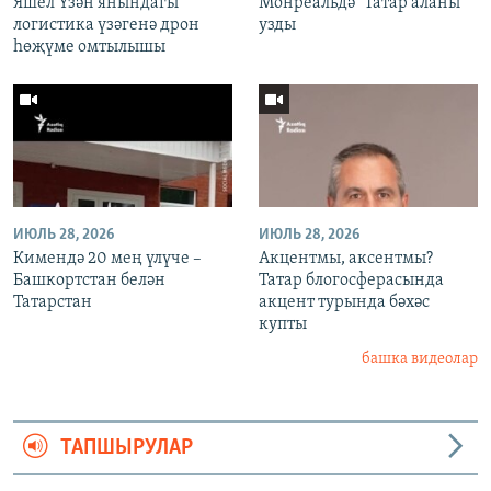
Яшел Үзән янындагы
Монреальдә "Татар аланы"
логистика үзәгенә дрон
узды
һөҗүме омтылышы
ИЮЛЬ 28, 2026
ИЮЛЬ 28, 2026
Кимендә 20 мең үлүче –
Акцентмы, аксентмы?
Башкортстан белән
Татар блогосферасында
Татарстан
акцент турында бәхәс
купты
башка видеолар
ТАПШЫРУЛАР