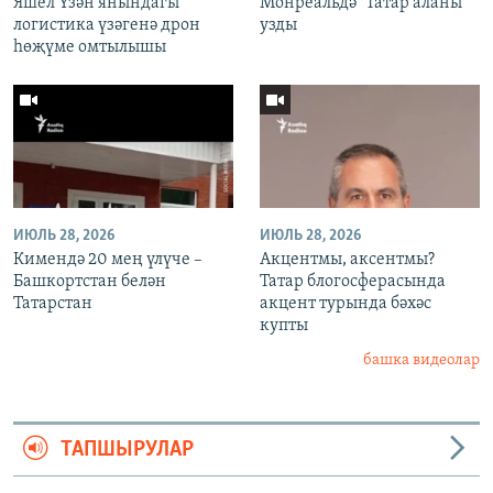
Яшел Үзән янындагы
Монреальдә "Татар аланы"
логистика үзәгенә дрон
узды
һөҗүме омтылышы
ИЮЛЬ 28, 2026
ИЮЛЬ 28, 2026
Кимендә 20 мең үлүче –
Акцентмы, аксентмы?
Башкортстан белән
Татар блогосферасында
Татарстан
акцент турында бәхәс
купты
башка видеолар
ТАПШЫРУЛАР