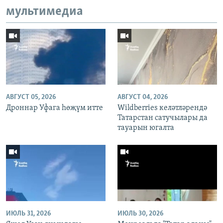
мультимедиа
АВГУСТ 05, 2026
АВГУСТ 04, 2026
Дроннар Уфага һөҗүм итте
Wildberries келәтләрендә
Татарстан сатучылары да
тауарын югалта
ИЮЛЬ 31, 2026
ИЮЛЬ 30, 2026