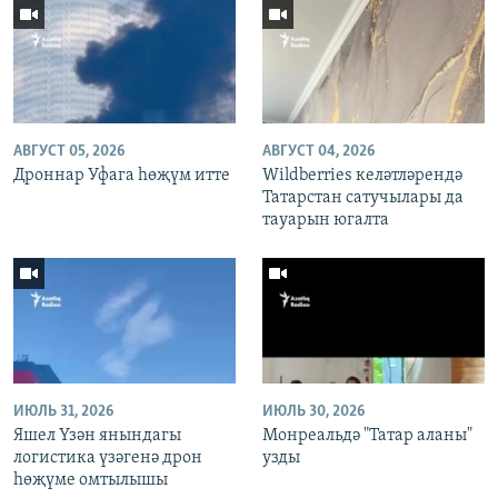
АВГУСТ 05, 2026
АВГУСТ 04, 2026
Дроннар Уфага һөҗүм итте
Wildberries келәтләрендә
Татарстан сатучылары да
тауарын югалта
ИЮЛЬ 31, 2026
ИЮЛЬ 30, 2026
Яшел Үзән янындагы
Монреальдә "Татар аланы"
логистика үзәгенә дрон
узды
һөҗүме омтылышы