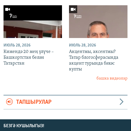
ИЮЛЬ 28, 2026
ИЮЛЬ 28, 2026
Кимендә 20 мең үлүче –
Акцентмы, аксентмы?
Башкортстан белән
Татар блогосферасында
Татарстан
акцент турында бәхәс
купты
башка видеолар
ТАПШЫРУЛАР
БЕЗГӘ КУШЫЛЫГЫЗ!