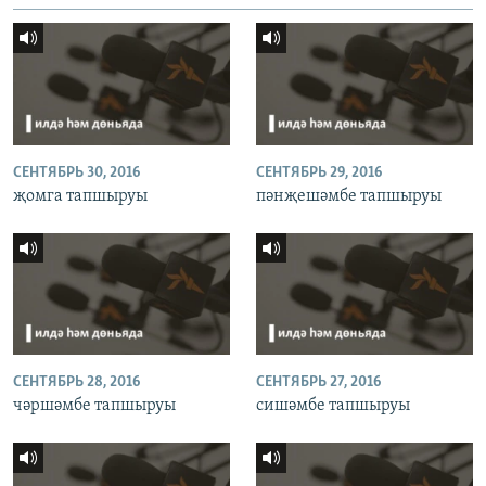
СЕНТЯБРЬ 30, 2016
СЕНТЯБРЬ 29, 2016
җомга тапшыруы
пәнҗешәмбе тапшыруы
СЕНТЯБРЬ 28, 2016
СЕНТЯБРЬ 27, 2016
чәршәмбе тапшыруы
сишәмбе тапшыруы