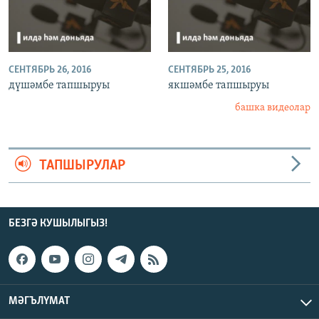
СЕНТЯБРЬ 26, 2016
СЕНТЯБРЬ 25, 2016
дүшәмбе тапшыруы
якшәмбе тапшыруы
башка видеолар
ТАПШЫРУЛАР
БЕЗГӘ КУШЫЛЫГЫЗ!
МӘГЪЛҮМАТ