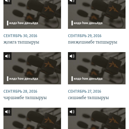
СЕНТЯБРЬ 30, 2016
СЕНТЯБРЬ 29, 2016
җомга тапшыруы
пәнҗешәмбе тапшыруы
СЕНТЯБРЬ 28, 2016
СЕНТЯБРЬ 27, 2016
чәршәмбе тапшыруы
сишәмбе тапшыруы