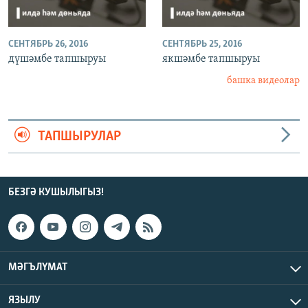
СЕНТЯБРЬ 26, 2016
СЕНТЯБРЬ 25, 2016
дүшәмбе тапшыруы
якшәмбе тапшыруы
башка видеолар
ТАПШЫРУЛАР
БЕЗГӘ КУШЫЛЫГЫЗ!
МӘГЪЛҮМАТ
ЯЗЫЛУ