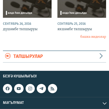
СЕНТЯБРЬ 26, 2016
СЕНТЯБРЬ 25, 2016
дүшәмбе тапшыруы
якшәмбе тапшыруы
башка видеолар
ТАПШЫРУЛАР
БЕЗГӘ КУШЫЛЫГЫЗ!
МӘГЪЛҮМАТ