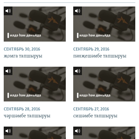
СЕНТЯБРЬ 30, 2016
СЕНТЯБРЬ 29, 2016
җомга тапшыруы
пәнҗешәмбе тапшыруы
СЕНТЯБРЬ 28, 2016
СЕНТЯБРЬ 27, 2016
чәршәмбе тапшыруы
сишәмбе тапшыруы