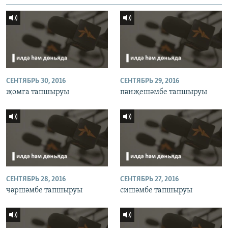
СЕНТЯБРЬ 30, 2016
СЕНТЯБРЬ 29, 2016
җомга тапшыруы
пәнҗешәмбе тапшыруы
СЕНТЯБРЬ 28, 2016
СЕНТЯБРЬ 27, 2016
чәршәмбе тапшыруы
сишәмбе тапшыруы