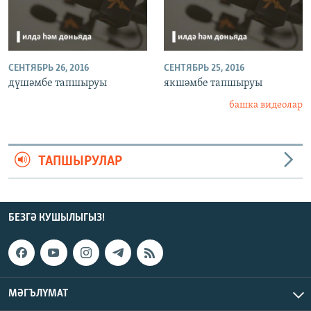
СЕНТЯБРЬ 26, 2016
СЕНТЯБРЬ 25, 2016
дүшәмбе тапшыруы
якшәмбе тапшыруы
башка видеолар
ТАПШЫРУЛАР
БЕЗГӘ КУШЫЛЫГЫЗ!
МӘГЪЛҮМАТ