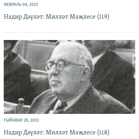
ФЕВРАЛЬ 04, 2013
ДИНИ ТОРМЫШ
ӘЙДӘ ONLINE
Надир Дәүләт: Милләт Мәҗлесе (119)
ПӘРӘВЕЗ
IDEL.РЕАЛИИ
ФӘН-ФӘСМӘТӘН
БЕЗГӘ КУШЫЛЫГЫЗ!
КИНОХАНӘ
БАШКА ТЕЛЛӘРДӘ
ГЫЙНВАР 28, 2013
Надир Дәүләт: Милләт Мәҗлесе (118)