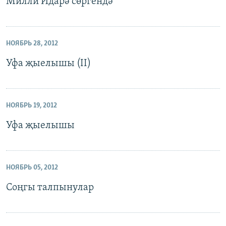
Милли Идарә сөргендә
НОЯБРЬ 28, 2012
Уфа җыелышы (II)
НОЯБРЬ 19, 2012
Уфа җыелышы
НОЯБРЬ 05, 2012
Соңгы талпынулар