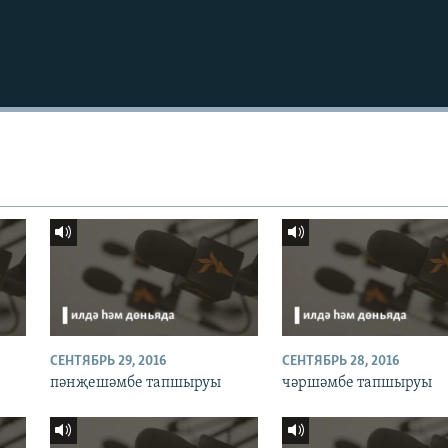
СЕНТЯБРЬ 29, 2016
СЕНТЯБРЬ 28, 2016
пәнҗешәмбе тапшыруы
чәршәмбе тапшыруы