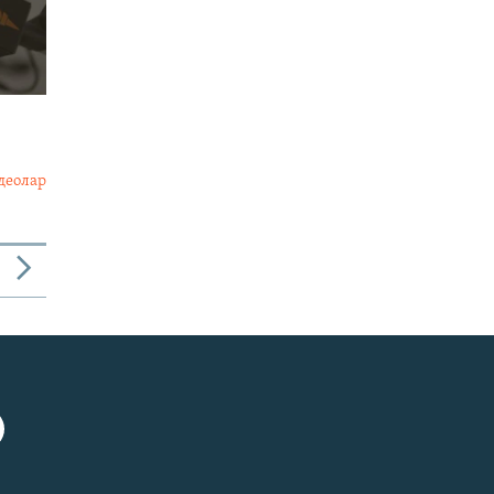
деолар