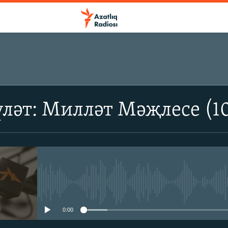
ләт: Милләт Мәҗлесе (1
No media source currently avail
0:00