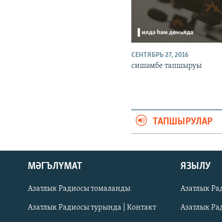
СЕНТЯБРЬ 27, 2016
сишәмбе тапшыруы
ТАПШЫРУЛАР
ӘЙДӘ ONLINE
МӘГЪЛҮМАТ
ЯЗЫЛУ
IDEL.РЕАЛИИ
Азатлык Радиосы томаланды
Азатлык Ра
БЕЗГӘ КУШЫЛЫГЫЗ!
Азатлык Радиосы турында | Контакт
Азатлык Ра