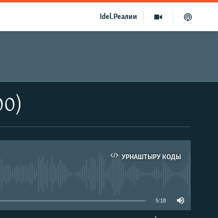
Idel.Реалии
00)
УРНАШТЫРУ КОДЫ
able
5:18