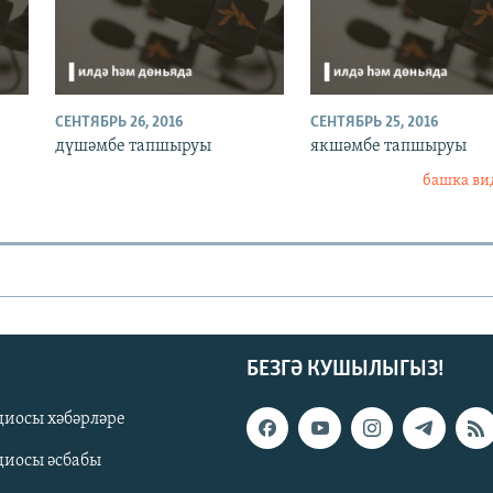
СЕНТЯБРЬ 26, 2016
СЕНТЯБРЬ 25, 2016
дүшәмбе тапшыруы
якшәмбе тапшыруы
башка ви
БЕЗГӘ КУШЫЛЫГЫЗ!
диосы хәбәрләре
диосы әсбабы