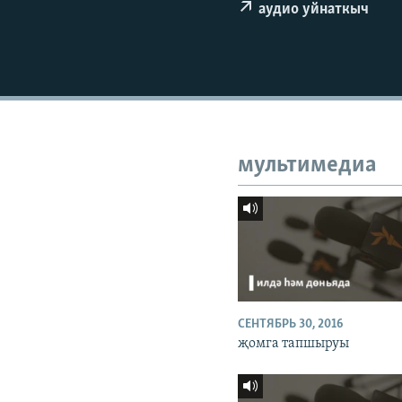
ДИНИ ТОРМЫШ
аудио уйнаткыч
ПӘРӘВЕЗ
ФӘН-ФӘСМӘТӘН
КИНОХАНӘ
мультимедиа
СЕНТЯБРЬ 30, 2016
җомга тапшыруы