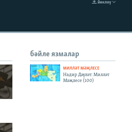
йөкләү
УРНАШТЫРУ КОДЫ
бәйле язмалар
МИЛЛӘТ МӘҖЛЕСЕ
Надир Дәүләт: Милләт
Мәҗлесе (100)