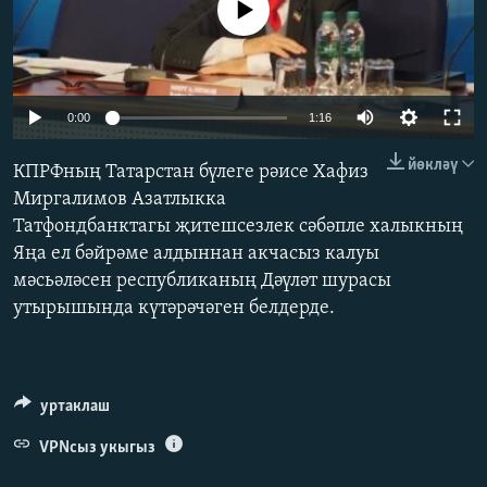
No media source currently available
ДИНИ ТОРМЫШ
ӘЙДӘ ONLINE
ПӘРӘВЕЗ
IDEL.РЕАЛИИ
ФӘН-ФӘСМӘТӘН
0:00
1:16
БЕЗГӘ КУШЫЛЫГЫЗ!
КИНОХАНӘ
йөкләү
КПРФның Татарстан бүлеге рәисе Хафиз
Миргалимов Азатлыкка
Татфондбанктагы җитешсезлек сәбәпле халыкның
БАШКА ТЕЛЛӘРДӘ
Яңа ел бәйрәме алдыннан акчасыз калуы
мәсьәләсен республиканың Дәүләт шурасы
утырышында күтәрәчәген белдерде.
уртаклаш
VPNсыз укыгыз