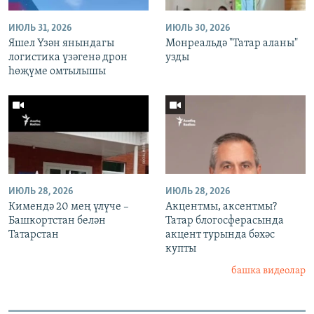
ИЮЛЬ 31, 2026
ИЮЛЬ 30, 2026
Яшел Үзән янындагы
Монреальдә "Татар аланы"
логистика үзәгенә дрон
узды
һөҗүме омтылышы
ИЮЛЬ 28, 2026
ИЮЛЬ 28, 2026
Кимендә 20 мең үлүче –
Акцентмы, аксентмы?
Башкортстан белән
Татар блогосферасында
Татарстан
акцент турында бәхәс
купты
башка видеолар