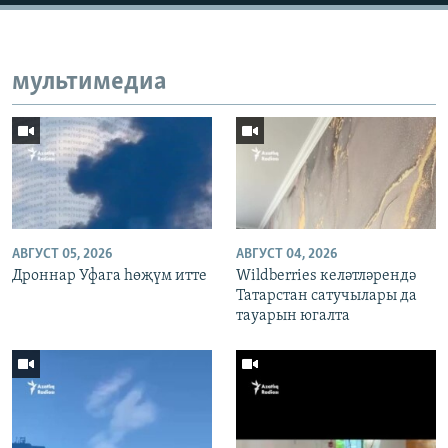
мультимедиа
АВГУСТ 05, 2026
АВГУСТ 04, 2026
Дроннар Уфага һөҗүм итте
Wildberries келәтләрендә
Татарстан сатучылары да
тауарын югалта