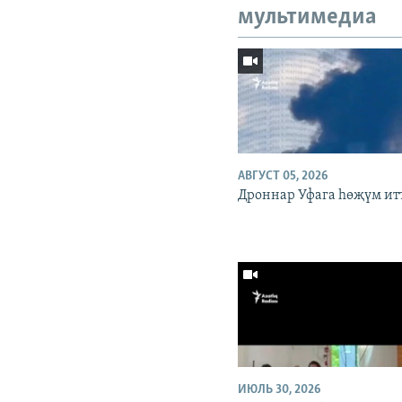
мультимедиа
АВГУСТ 05, 2026
Дроннар Уфага һөҗүм ит
ИЮЛЬ 30, 2026