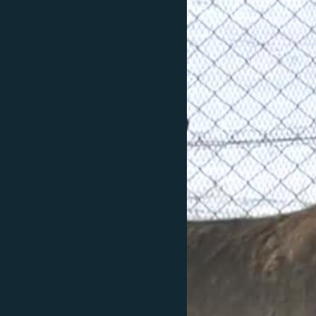
ДИНИ ТОРМЫШ
ПӘРӘВЕЗ
ФӘН-ФӘСМӘТӘН
КИНОХАНӘ