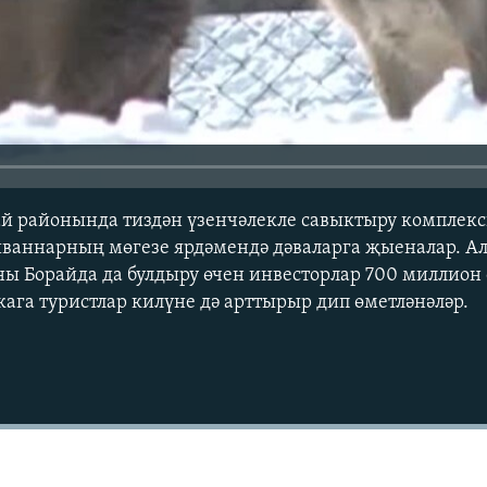
й районында тиздән үзенчәлекле савыктыру комплекс
йваннарның мөгезе ярдәмендә дәваларга җыеналар. А
ны Борайда да булдыру өчен инвесторлар 700 миллион
кага туристлар килүне дә арттырыр дип өметләнәләр.