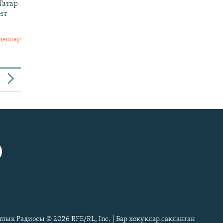
Татар
нт
деолар
тлык Радиосы © 2026 RFE/RL, Inc. | Бар хокуклар сакланган