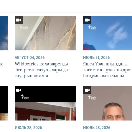
АВГУСТ 04, 2026
ИЮЛЬ 31, 2026
те
Wildberries келәтләрендә
Яшел Үзән янындагы
Татарстан сатучылары да
логистика үзәгенә дро
тауарын югалта
һөҗүме омтылышы
ИЮЛЬ 28, 2026
ИЮЛЬ 28, 2026