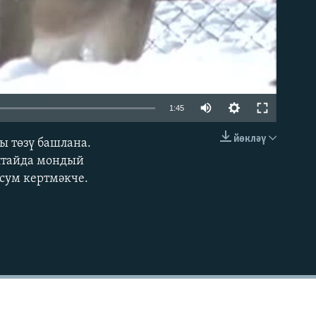
1:45
йөкләү
ы төзү башлана.
УРНАШТЫРУ КОДЫ
лтайда мондый
 сум кертмәкче.