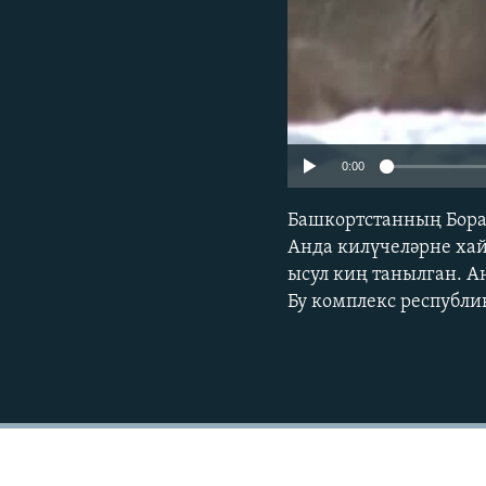
0:00
Башкортстанның Бора
Анда килүчеләрне ха
ысул киң танылган. А
Бу комплекс республи