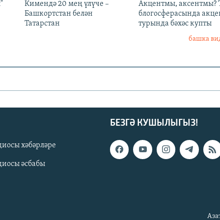
"
Кимендә 20 мең үлүче –
Акцентмы, аксентмы? 
Башкортстан белән
блогосферасында акце
Татарстан
турында бәхәс купты
башка ви
БЕЗГӘ КУШЫЛЫГЫЗ!
диосы хәбәрләре
диосы әсбабы
Аза