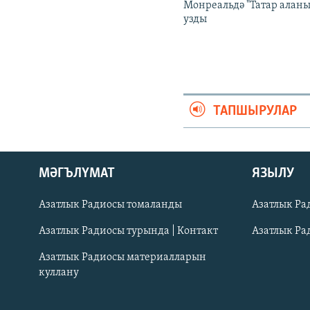
Монреальдә "Татар аланы
узды
ТАПШЫРУЛАР
ӘЙДӘ ONLINE
МӘГЪЛҮМАТ
ЯЗЫЛУ
IDEL.РЕАЛИИ
Азатлык Радиосы томаланды
Азатлык Ра
БЕЗГӘ КУШЫЛЫГЫЗ!
Азатлык Радиосы турында | Контакт
Азатлык Ра
Азатлык Радиосы материалларын
куллану
БАШКА ТЕЛЛӘРДӘ