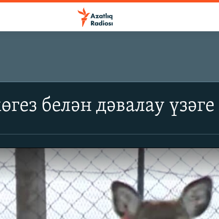
өгез белән дәвалау үзәге