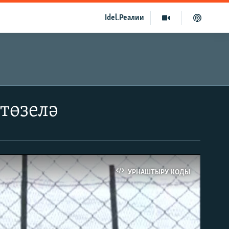
Idel.Реалии
 төзелә
УРНАШТЫРУ КОДЫ