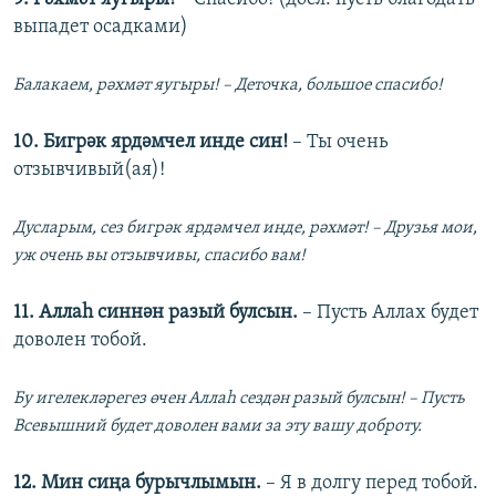
выпадет осадками)
Балакаем, рәхмәт яугыры! – Деточка, большое спасибо!
10. Бигрәк ярдәмчел инде син!
– Ты очень
отзывчивый(ая)!
Дусларым, сез бигрәк ярдәмчел инде, рәхмәт! – Друзья мои,
уж очень вы отзывчивы, спасибо вам!
11. Аллаһ синнән разый булсын.
– Пусть Аллах будет
доволен тобой.
Бу игелекләрегез өчен Аллаһ сездән разый булсын! – Пусть
Всевышний будет доволен вами за эту вашу доброту.
12. Мин сиңа бурычлымын.
– Я в долгу перед тобой.