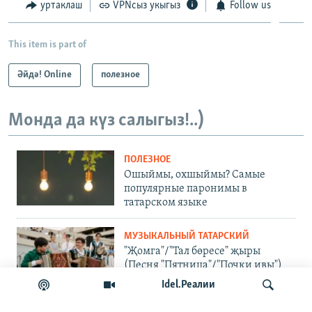
уртаклаш
VPNсыз укыгыз
Follow us
This item is part of
Әйдә! Online
полезное
Монда да күз салыгыз!..)
ПОЛЕЗНОЕ
Ошыймы, охшыймы? Самые
популярные паронимы в
татарском языке
МУЗЫКАЛЬНЫЙ ТАТАРСКИЙ
"Җомга"/"Тал бөресе" җыры
(Песня "Пятница"/"Почки ивы")
Idel.Реалии
ЧИТАЕМ НА ТАТАРСКОМ