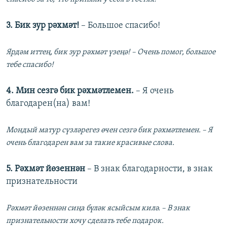
3. Бик зур рәхмәт!
– Большое спасибо!
Ярдәм иттең, бик зур рәхмәт үзеңә! – Очень помог, большое
тебе спасибо!
4. Мин сезгә бик рәхмәтлемен.
– Я очень
благодарен(на) вам!
Мондый матур сүзләрегез өчен сезгә бик рәхмәтлемен. – Я
очень благодарен вам за такие красивые слова.
5. Рәхмәт йөзеннән
– В знак благодарности, в знак
признательности
Рәхмәт йөзеннән сиңа бүләк ясыйсым килә. – В знак
признательности хочу сделать тебе подарок.