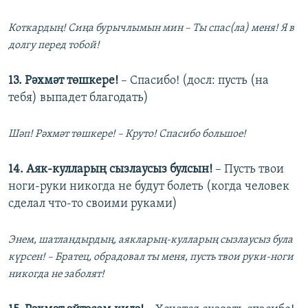
Коткардың! Сиңа бурычлымын мин – Ты спас(ла) меня! Я в
долгу перед тобой!
13. Рәхмәт төшкере!
– Спасибо! (досл: пусть (на
тебя) выпадет благодать)
Шәп! Рәхмәт төшкере! – Круто! Спасибо большое!
14. Аяк-кулларың сызлаусыз булсын!
– Пусть твои
ноги-руки никогда не будут болеть (когда человек
сделал что-то своими руками)
Энем, шатландырдың, аякларың-кулларың сызлаусыз була
күрсен! – Братец, обрадовал ты меня, пусть твои руки-ноги
никогда не заболят!