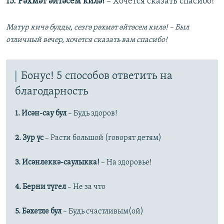
15. Рәхмәт әйтәсем килә!
– Хочется сказать спасибо!
Матур кичә булды, сезгә рәхмәт әйтәсем килә! – Был
отличный вечер, хочется сказать вам спасибо!
Бонус! 5 способов ответить на
благодарность
1. Исән-сау бул
– Будь здоров!
2. Зур үс
– Расти большой (говорят детям)
3. Исәнлеккә-саулыкка!
– На здоровье!
4. Берни түгел
– Не за что
5. Бәхетле бул
– Будь счастливым(ой)