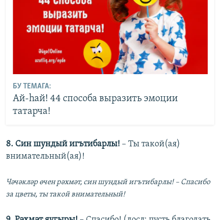
БУ ТЕМАГА:
Ай-һай! 44 способа выразить эмоции
татарча!
8. Син шундый игътибарлы!
– Ты такой(ая)
внимательный(ая)!
Чәчәкләр өчен рәхмәт, син шундый игътибарлы! – Спасибо
за цветы, ты такой внимательный!
9. Рәхмәт яугыры!
– Спасибо! (досл: пусть благодать