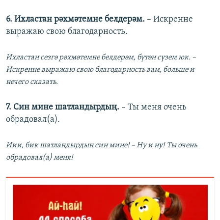
6. Ихластан рәхмәтемне белдерәм.
– Искренне
выражаю свою благодарность.
Ихластан сезгә рәхмәтемне белдерәм, бүтән сүзем юк. –
Искренне выражаю свою благодарность вам, больше и
нечего сказать.
7. Син мине шатландырдың.
– Ты меня очень
обрадовал(а).
Иии, бик шатландырдың син мине! – Ну и ну! Ты очень
обрадовал(а) меня!