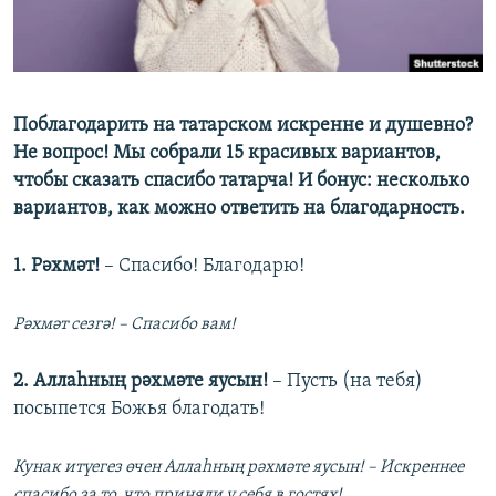
ДИНИ ТОРМЫШ
ӘЙДӘ ONLINE
ПӘРӘВЕЗ
IDEL.РЕАЛИИ
ФӘН-ФӘСМӘТӘН
Поблагодарить на татарском искренне и душевно?
БЕЗГӘ КУШЫЛЫГЫЗ!
КИНОХАНӘ
Не вопрос! Мы собрали 15 красивых вариантов,
чтобы сказать спасибо татарча! И бонус: несколько
вариантов, как можно ответить на благодарность.
БАШКА ТЕЛЛӘРДӘ
1. Рәхмәт!
– Спасибо! Благодарю!
Рәхмәт сезгә! – Спасибо вам!
2. Аллаһның рәхмәте яусын!
– Пусть (на тебя)
посыпется Божья благодать!
Кунак итүегез өчен Аллаһның рәхмәте яусын! – Искреннее
спасибо за то, что приняли у себя в гостях!