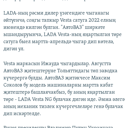
LADA-ның рәсми дилер үзәгендәге чыганагы
әйтүенчә, соңгы тапкыр Vesta сатуга 2022 елның
июнендә килгән булган. "АвтоВАЗ" ширкәте
ышандыруынча, LADA Vesta-ның яңартылган төре
сатуга быел мартта-апрельдә чыгар дип көтелә,
дигән ул.
Vesta маркасын Ижауда чыгардылар. Августта
АвтоВАЗ җитештерүне Тольяттидагы төп заводка
күчерергә булды. АвтоВАЗ җитәкчесе Максим
Соколов бу модель машиналарны мартта кабат
җитештерә башлаячакбыз, бу аның яңартылган
төре - LADA Vesta NG булачак дигән иде. Әмма әлегә
аның механик тизлек күчергечлеләре генә булачак
дип искәртелде.