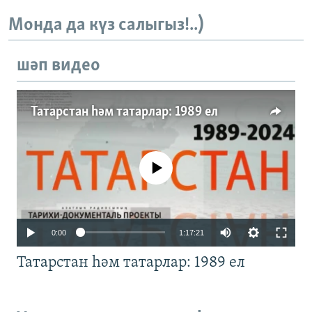
Монда да күз салыгыз!..)
шәп видео
Татарстан һәм татарлар: 1989 ел
No media source currently available
Auto
0:00
1:17:21
240p
Татарстан һәм татарлар: 1989 ел
360p
480p
Auto
240p
360p
480p