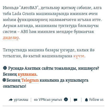
Июньдә "АвтоВАЗ", детальләр җитмәү сәбәпле, алга
таба Lada Granta машиналарында иминлек өчен
мөһим функцияләрнең эшләмәячәген игълан итте.
Аерым алганда, машинаны туктатуда блоклаучы
систем – ABS һәм иминлек мендәре булмаячак
диделәр
.
Татарстанда машина базары үзгәрде, халык йә
тотылган, йә кытай машиналарына
күчте
.
🛑 Русиядә Азатлык сайты томаланды, нишләргә?
Безнең
кулланма
.
🌐 Безнең
Telegram
каналына да кушылырга
онытмагыз!
уртаклаш
VPNсыз укыгыз
Follow us