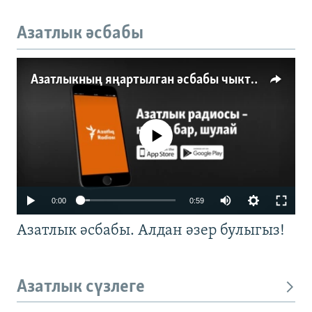
Азатлык әсбабы
Азатлыкның яңартылган әсбабы чыкты
No media source currently available
0:00
0:59
Азатлык әсбабы. Алдан әзер булыгыз!
Азатлык сүзлеге