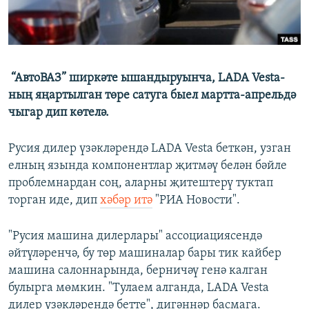
ДИНИ ТОРМЫШ
ӘЙДӘ ONLINE
ПӘРӘВЕЗ
IDEL.РЕАЛИИ
ФӘН-ФӘСМӘТӘН
“АвтоВАЗ” ширкәте ышандыруынча, LADA Vesta-
БЕЗГӘ КУШЫЛЫГЫЗ!
КИНОХАНӘ
ның яңартылган төре сатуга быел мартта-апрельдә
чыгар дип көтелә.
Русия дилер үзәкләрендә LADA Vesta беткән, узган
БАШКА ТЕЛЛӘРДӘ
елның язында компонентлар җитмәү белән бәйле
проблемнардан соң, аларны җитештерү туктап
торган иде, дип
хәбәр итә
"РИА Новости".
"Русия машина дилерлары" ассоциациясендә
әйтүләренчә, бу төр машиналар бары тик кайбер
машина салоннарында, берничәү генә калган
булырга мөмкин. "Тулаем алганда, LADA Vesta
дилер үзәкләрендә бетте", дигәннәр басмага.