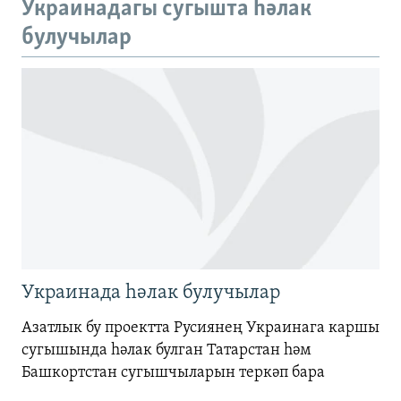
Украинадагы сугышта һәлак
720p
булучылар
720p
1080p
1080p
Украинада һәлак булучылар
Азатлык бу проектта Русиянең Украинага каршы
сугышында һәлак булган Татарстан һәм
Башкортстан сугышчыларын теркәп бара