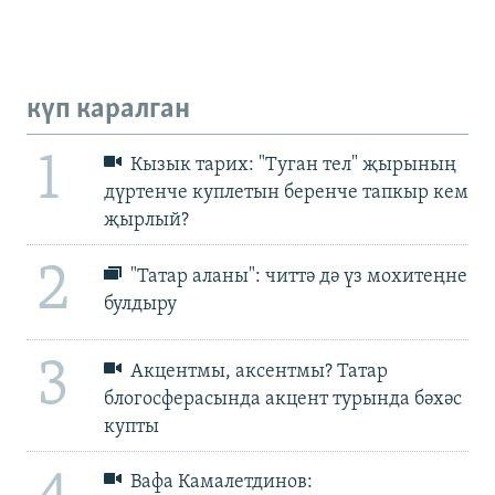
күп каралган
1
Кызык тарих: "Туган тел" җырының
дүртенче куплетын беренче тапкыр кем
җырлый?
2
"Татар аланы": читтә дә үз мохитеңне
булдыру
3
Акцентмы, аксентмы? Татар
блогосферасында акцент турында бәхәс
купты
Вафа Камалетдинов: