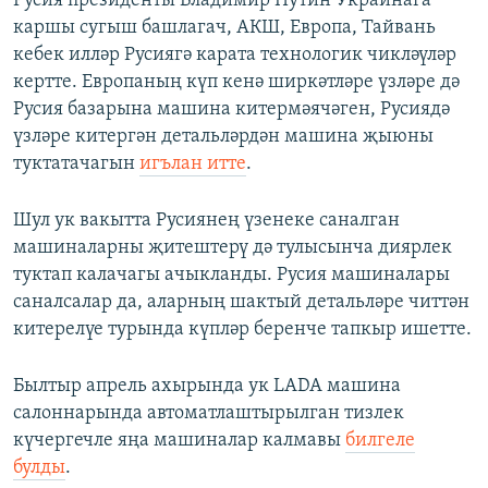
Русия президенты Владимир Путин Украинага
каршы сугыш башлагач, АКШ, Европа, Тайвань
кебек илләр Русиягә карата технологик чикләүләр
кертте. Европаның күп кенә ширкәтләре үзләре дә
Русия базарына машина китермәячәген, Русиядә
үзләре китергән детальләрдән машина җыюны
туктатачагын
игълан итте
.
Шул ук вакытта Русиянең үзенеке саналган
машиналарны җитештерү дә тулысынча диярлек
туктап калачагы ачыкланды. Русия машиналары
саналсалар да, аларның шактый детальләре читтән
китерелүе турында күпләр беренче тапкыр ишетте.
Былтыр апрель ахырында ук LADA машина
салоннарында автоматлаштырылган тизлек
күчергечле яңа машиналар калмавы
билгеле
булды
.