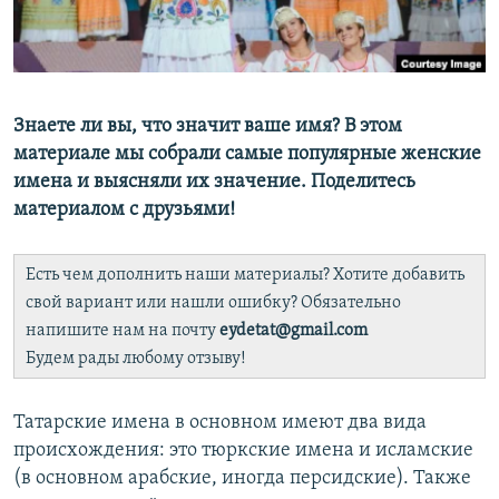
ДИНИ ТОРМЫШ
ӘЙДӘ ONLINE
ПӘРӘВЕЗ
IDEL.РЕАЛИИ
ФӘН-ФӘСМӘТӘН
Знаете ли вы, что значит ваше имя? В этом
БЕЗГӘ КУШЫЛЫГЫЗ!
КИНОХАНӘ
материале мы собрали самые популярные женские
имена и выясняли их значение. Поделитесь
материалом с друзьями!
БАШКА ТЕЛЛӘРДӘ
Есть чем дополнить наши материалы? Хотите добавить
свой вариант или нашли ошибку? Обязательно
напишите нам на почту
eydetat@gmail.com
Будем рады любому отзыву!
Татарские имена в основном имеют два вида
происхождения: это тюркские имена и исламские
(в основном арабские, иногда персидские). Также