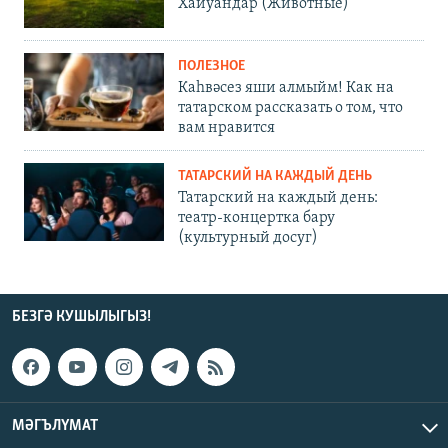
Хайуандар (Животные)
ПОЛЕЗНОЕ
Каһвәсез яши алмыйм! Как на
татарском рассказать о том, что
вам нравится
ТАТАРСКИЙ НА КАЖДЫЙ ДЕНЬ
Татарский на каждый день:
театр-концертка бару
(культурный досуг)
БЕЗГӘ КУШЫЛЫГЫЗ!
МӘГЪЛҮМАТ