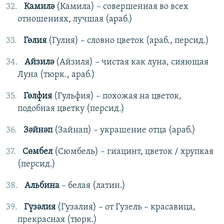
Камилә
(Камила) – совершенная во всех
отношениях, лучшая (араб.)
Гөлия
(Гулия) – словно цветок (араб., персид.)
Айзилә
(Айзиля) – чистая как луна, сияющая
Луна (тюрк., араб.)
Гөлфия
(Гульфия) – похожая на цветок,
подобная цветку (персид.)
Зәйнәп
(Зайнап) – украшение отца (араб.)
Сөмбел
(Сюмбель) – гиацинт, цветок / хрупкая
(персид.)
Альбина
– белая (латин.)
Гүзәлия
(Гузалия) – от Гузель – красавица,
прекрасная (тюрк.)