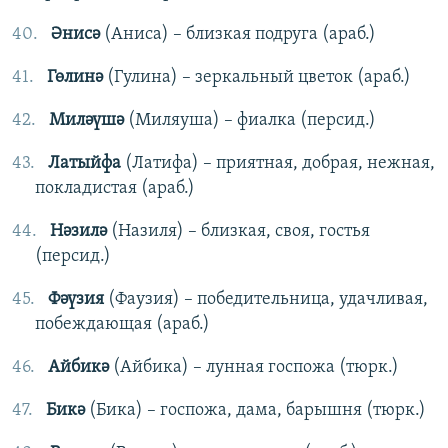
Әнисә
(Аниса)
– близкая подруга (араб.)
Гөлинә
(Гулина)
– зеркальный цветок (араб.)
Миләүшә
(Миляуша)
– фиалка (персид.)
Латыйфа
(Латифа) – приятная, добрая, нежная,
покладистая (араб.)
Нәзилә
(Назиля) – близкая, своя, гостья
(персид.)
Фәүзия
(Фаузия) – победительница, удачливая,
побеждающая (араб.)
Айбикә
(Айбика) – лунная госпожа (тюрк.)
Бикә
(Бика) – госпожа, дама, барышня (тюрк.)