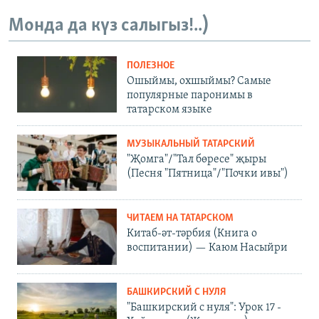
Монда да күз салыгыз!..)
ПОЛЕЗНОЕ
Ошыймы, охшыймы? Самые
популярные паронимы в
татарском языке
МУЗЫКАЛЬНЫЙ ТАТАРСКИЙ
"Җомга"/"Тал бөресе" җыры
(Песня "Пятница"/"Почки ивы")
ЧИТАЕМ НА ТАТАРСКОМ
Китаб-әт-тәрбия (Книга о
воспитании) — Каюм Насыйри
БАШКИРСКИЙ С НУЛЯ
"Башкирский с нуля": Урок 17 -