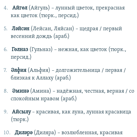
Айгөл
(Айгуль) – лунный цветок, прекрасная
как цветок (тюрк., персид.)
Ләйсән
(Лейсан, Ляйсан) – щедрая / первый
весенний дождь (араб.)
Гөлназ
(Гульназ) – нежная, как цветок (тюрк.,
персид.)
Әлфия
(Альфия) – долгожительница / первая /
близкая к Аллаху (араб.)
Әминә
(Амина) – надёжная, честная, верная / со
спокойным нравом (араб.)
Айсылу
– красивая, как луна, лунная красавица
(тюрк.)
Диләрә
(Диляра) – возлюбленная, красивая