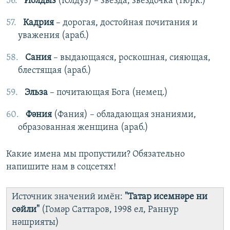
Йолдыз
(Юлдуз) – звезда, звездочка (тюрк.)
Кадрия
– дорогая, достойная почитания и
уважения (араб.)
Сания
– выдающаяся, роскошная, сияющая,
блестящая (араб.)
Эльза
– почитающая Бога (немец.)
Фәния
(Фания) – обладающая знаниями,
образованная женщина (араб.)
Какие имена мы пропустили? Обязательно
напишите нам в соцсетях!
Источник значений имён:
"Татар исемнәре ни
сөйли"
(Гомәр Саттаров, 1998 ел, Раннур
нәшрияты)