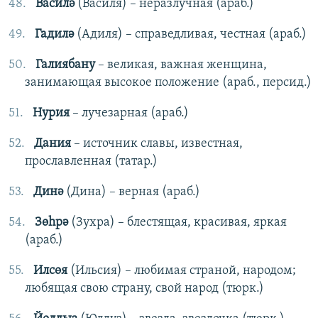
Василә
(Василя) – неразлучная (араб.)
Гадилә
(Адиля) – справедливая, честная (араб.)
Галиябану
– великая, важная женщина,
занимающая высокое положение (араб., персид.)
Нурия
– лучезарная (араб.)
Дания
– источник славы, известная,
прославленная (татар.)
Динә
(Дина) – верная (араб.)
Зөһрә
(Зухра) – блестящая, красивая, яркая
(араб.)
Илсөя
(Ильсия) – любимая страной, народом;
любящая свою страну, свой народ (тюрк.)