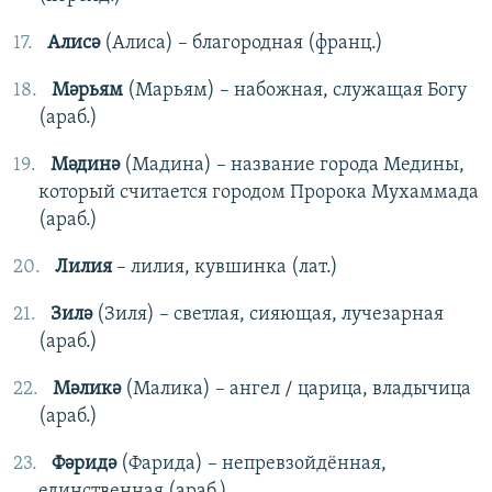
Алисә
(Алиса) – благородная (франц.)
Мәрьям
(Марьям) – набожная, служащая Богу
(араб.)
Мәдинә
(Мадина) – название города Медины,
который считается городом Пророка Мухаммада
(араб.)
Лилия
– лилия, кувшинка (лат.)
Зилә
(Зиля) – светлая, сияющая, лучезарная
(араб.)
Мәликә
(Малика) – ангел / царица, владычица
(араб.)
Фәридә
(Фарида) – непревзойдённая,
единственная (араб.)