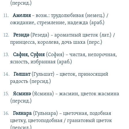
(персид.)
Амелия
– возм.: трудолюбивая (немец.) /
ожидание, стремление, надежда (араб.)
Резидә
(Резеда) – ароматный цветок (лат.) /
принцесса, королева, дочь шаха (перс.)
Сафия, Суфия
(София) – чистая, непорочная,
ясность, избранная (араб.)
Гөлшат
(Гульшат) – цветок, приносящий
радость (персид.)
Ясминә
(Ясмина) – жасмин, цветок жасмина
(персид.)
Гөлнара
(Гульнара) – цветочная, подобная
цветку, цветоподобная / гранатовый цветок
(персид.)