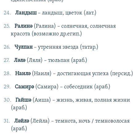
Ландыш
– ландыш, цветок (лат.)
Ралинә
(Ралина) – солнечная, солнечная
красота (возможно др.егип.)
Чулпан
– утренняя звезда (татар.)
Ләлә
(Ляля) – тюльпан (араб.)
Наилә
(Наиля) – достигающая успеха (персид.)
Самирә
(Самира) – собеседник (араб.)
Гайшә
(Аиша) – жизнь, живая, полная жизни
(араб.)
Ләйлә
(Лейла) – темнота, ночь / темноволосая
(араб.)