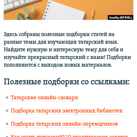
ДИНИ ТОРМЫШ
ӘЙДӘ ONLINE
ПӘРӘВЕЗ
IDEL.РЕАЛИИ
ФӘН-ФӘСМӘТӘН
Здесь собраны полезные подборки статей на
БЕЗГӘ КУШЫЛЫГЫЗ!
КИНОХАНӘ
разные темы для изучающих татарский язык.
Найдите нужную и интересную тему для себя и
изучайте прекрасный татарский с нами! Подборки
пополняются с выходом новых материалов.
БАШКА ТЕЛЛӘРДӘ
Полезные подборки со ссылками:
Татарские онлайн-словари
Подборка татарских электронных библиотек
Подборка татарских онлайн-переводчиков