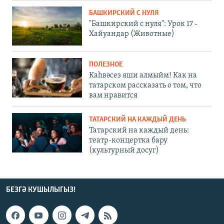
БАШКИРСКИЙ С НУЛЯ
"Башкирский с нуля": Урок 17 -
Хайуандар (Животные)
ПОЛЕЗНОЕ
Каһвәсез яши алмыйм! Как на
татарском рассказать о том, что
вам нравится
ТАТАРСКИЙ НА КАЖДЫЙ ДЕНЬ
Татарский на каждый день:
театр-концертка бару
(культурный досуг)
БЕЗГӘ КУШЫЛЫГЫЗ!