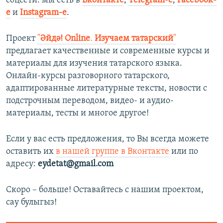
соцсети: мы есть в
Вконтакте
,
Telegram-е
,
Facebook-
е
и
Instagram-е
. ​
Проект
"
Әйдә! Online
.
Изучаем татарский
"
предлагает качественные и современные курсы и
материалы для изучения татарского языка.
Онлайн-курсы разговорного татарского,
адаптированные литературные тексты, новости с
подстрочным переводом, видео- и аудио-
материалы, тесты и многое другое!
Если у вас есть предложения, то Вы всегда можете
оставить их
в нашей группе в Вконтакте
или по
адресу:
eydetat@gmail.com
Скоро – больше! Оставайтесь с нашим проектом,
сау булыгыз!​