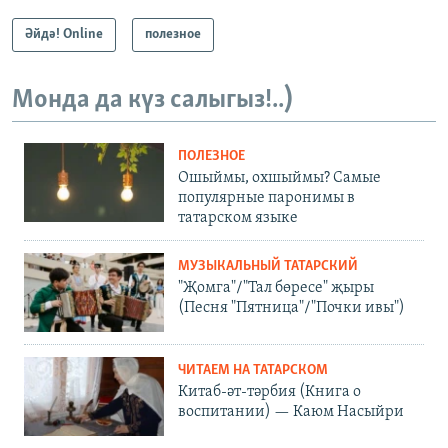
Әйдә! Online
полезное
Монда да күз салыгыз!..)
ПОЛЕЗНОЕ
Ошыймы, охшыймы? Самые
популярные паронимы в
татарском языке
МУЗЫКАЛЬНЫЙ ТАТАРСКИЙ
"Җомга"/"Тал бөресе" җыры
(Песня "Пятница"/"Почки ивы")
ЧИТАЕМ НА ТАТАРСКОМ
Китаб-әт-тәрбия (Книга о
воспитании) — Каюм Насыйри