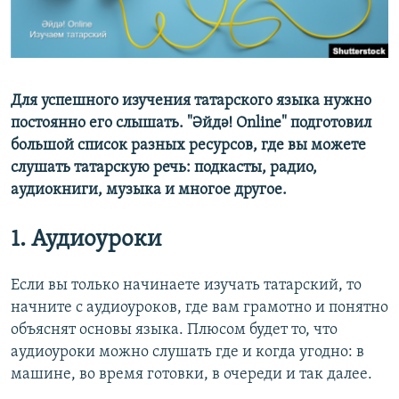
ДИНИ ТОРМЫШ
ӘЙДӘ ONLINE
ПӘРӘВЕЗ
IDEL.РЕАЛИИ
ФӘН-ФӘСМӘТӘН
Для успешного изучения татарского языка нужно
БЕЗГӘ КУШЫЛЫГЫЗ!
КИНОХАНӘ
постоянно его слышать. "Әйдә! Online" подготовил
большой список разных ресурсов, где вы можете
слушать татарскую речь: подкасты, радио,
аудиокниги, музыка и многое другое.
БАШКА ТЕЛЛӘРДӘ
1. Аудиоуроки
Если вы только начинаете изучать татарский, то
начните с аудиоуроков, где вам грамотно и понятно
объяснят основы языка. Плюсом будет то, что
аудиоуроки можно слушать где и когда угодно: в
машине, во время готовки, в очереди и так далее.