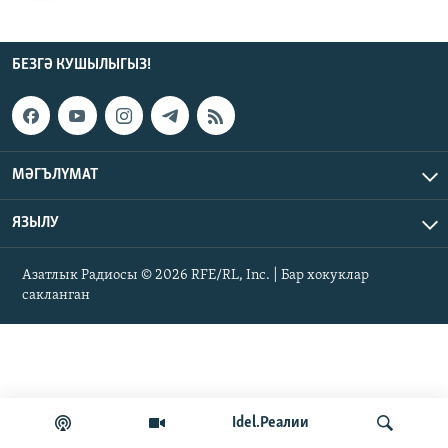
ДИНИ ТОРМЫШ
ӘЙДӘ ONLINE
ПӘРӘВЕЗ
БЕЗГӘ КУШЫЛЫГЫЗ!
IDEL.РЕАЛИИ
ФӘН-ФӘСМӘТӘН
БЕЗГӘ КУШЫЛЫГЫЗ!
КИНОХАНӘ
МӘГЪЛҮМАТ
БАШКА ТЕЛЛӘРДӘ
ЯЗЫЛУ
Азатлык Радиосы © 2026 RFE/RL, Inc. | Бар хокуклар
сакланган
Idel.Реалии