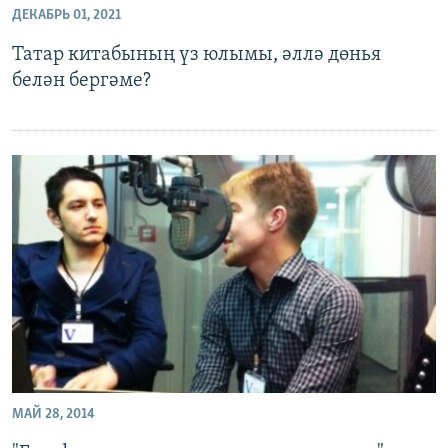
ДЕКАБРЬ 01, 2021
ДИНИ ТОРМЫШ
ӘЙДӘ ONLINE
Татар китабының үз юлымы, әллә дөнья
ПӘРӘВЕЗ
IDEL.РЕАЛИИ
белән бергәме?
ФӘН-ФӘСМӘТӘН
БЕЗГӘ КУШЫЛЫГЫЗ!
КИНОХАНӘ
БАШКА ТЕЛЛӘРДӘ
МАЙ 28, 2014