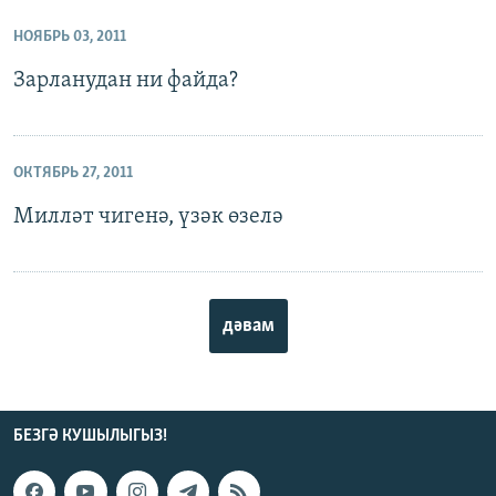
НОЯБРЬ 03, 2011
Зарланудан ни файда?
ОКТЯБРЬ 27, 2011
Милләт чигенә, үзәк өзелә
дәвам
БЕЗГӘ КУШЫЛЫГЫЗ!