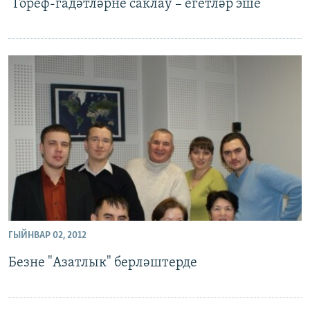
"Гореф-гадәтләрне саклау – егетләр эше"
ГЫЙНВАР 02, 2012
Безне "Азатлык" берләштерде