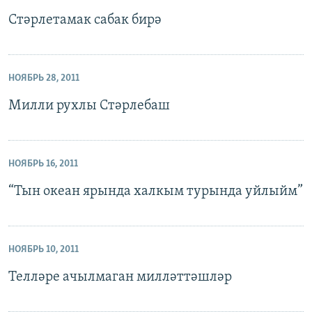
Стәрлетамак сабак бирә
НОЯБРЬ 28, 2011
Милли рухлы Стәрлебаш
НОЯБРЬ 16, 2011
“Тын океан ярында халкым турында уйлыйм”
НОЯБРЬ 10, 2011
Телләре ачылмаган милләттәшләр