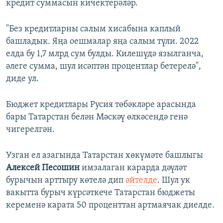
кредит суммасын кичектерәләр.
"Без кредитларны салым хисабына каплый
башладык. Яңа оешмалар яңа салым түли. 2022
елда бу 1,7 млрд сум булды. Килешүдә язылганча,
әлеге сумма, шул исәптән процентлар бетерелә",
диде ул.
Бюджет кредитлары Русия төбәкләре арасында
бары Татарстан белән Мәскәү өлкәсендә генә
чигерелгән.
Узган ел азагында Татарстан хөкүмәте башлыгы
Алексей Песошин
имзалаган карарда дәүләт
бурычын арттыру көтелә дип
әйтелде
. Шул ук
вакытта бурыч күрсәткече Татарстан бюджеты
кеременә карата 50 проценттан артмаячак диелде.