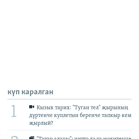
күп каралган
1
Кызык тарих: "Туган тел" җырының
дүртенче куплетын беренче тапкыр кем
җырлый?