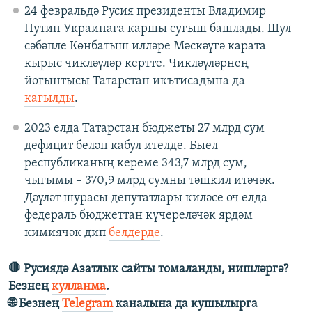
24 февральдә Русия президенты Владимир
Путин Украинага каршы сугыш башлады. Шул
сәбәпле Көнбатыш илләре Мәскәүгә карата
кырыс чикләүләр кертте. Чикләүләрнең
йогынтысы Татарстан икътисадына да
кагылды
.
2023 елда Татарстан бюджеты 27 млрд сум
дефицит белән кабул ителде. Быел
республиканың кереме 343,7 млрд сум,
чыгымы – 370,9 млрд сумны тәшкил итәчәк.
Дәүләт шурасы депутатлары киләсе өч елда
федераль бюджеттан күчереләчәк ярдәм
кимиячәк дип
белдерде
.
🛑 Русиядә Азатлык сайты томаланды, нишләргә?
Безнең
кулланма
.
🌐 Безнең
Telegram
каналына да кушылырга