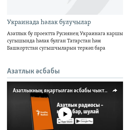
Украинада һәлак булучылар
Азатлык бу проектта Русиянең Украинага каршы
сугышында һәлак булган Татарстан һәм
Башкортстан сугышчыларын теркәп бара
Азатлык әсбабы
Азатлыкның яңартылган әсбабы чыкты
No media source currently available