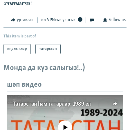
онытмагыз!
уртаклаш
VPNсыз укыгыз
Follow us
This item is part of
яңалыклар
татарстан
Монда да күз салыгыз!..)
шәп видео
Татарстан һәм татарлар: 1989 ел
No media source currently available