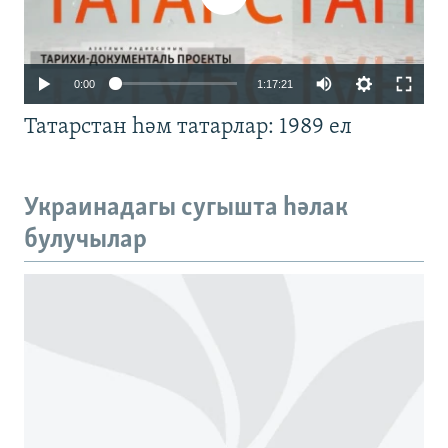
Auto
0:00
1:17:21
240p
Татарстан һәм татарлар: 1989 ел
360p
480p
Auto
240p
360p
480p
Украинадагы сугышта һәлак
720p
булучылар
720p
1080p
1080p