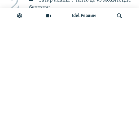
2
"Татар аланы": читтә дә үз мохитеңне
булдыру
Idel.Реалии
3
Акцентмы, аксентмы? Татар
блогосферасында акцент турында бәхәс
купты
эзләү
4
Вафа Камалетдинов:
"Сафаҗай авылы гомер буе ислам динен
тотып яшәгән"
БЕЗГӘ КУШЫЛЫГЫЗ!
МӘГЪЛҮМАТ