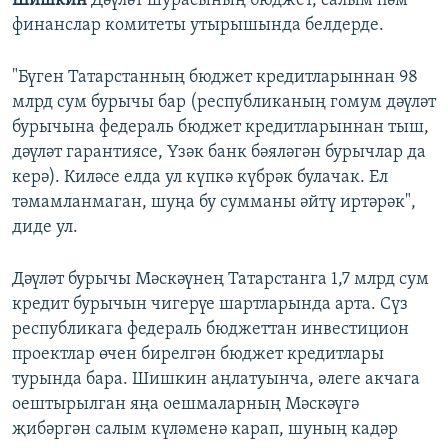
Шишкин
Дәүләт шурасының бюджет, салым һәм
финанслар комитеты утырышында белдерде.
"Бүген Татарстанның бюджет кредитларыннан 98
млрд сум бурычы бар (республиканың гомум дәүләт
бурычына федераль бюджет кредитларыннан тыш,
дәүләт гарантиясе, Үзәк банк бәяләгән бурычлар да
керә). Киләсе елда ул күпкә күбрәк булачак. Ел
тәмамланмаган, шуңа бу сумманы әйтү иртәрәк",
диде ул.
Дәүләт бурычы Мәскәүнең Татарстанга 1,7 млрд сум
кредит бурычын чигерүе шартларында арта. Сүз
республикага федераль бюджеттан инвестицион
проектлар өчен бирелгән бюджет кредитлары
турында бара. Шишкин аңлатуынча, әлеге акчага
оештырылган яңа оешмаларның Мәскәүгә
җибәргән салым күләменә карап, шуның кадәр