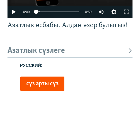
0:00
0:59
Азатлык әсбабы. Алдан әзер булыгыз!
Азатлык сүзлеге