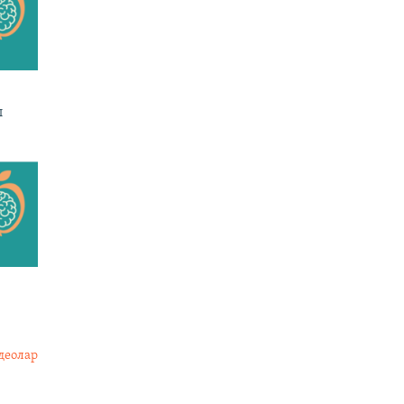
ы
деолар