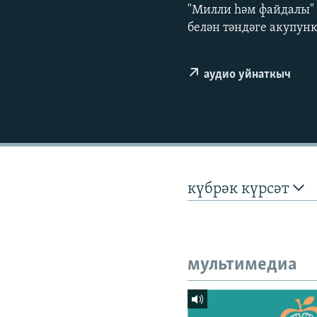
ДИНИ ТОРМЫШ
"Милли һәм файдалы" 
белән тәндәге акупун
ПӘРӘВЕЗ
ФӘН-ФӘСМӘТӘН
аудио уйнаткыч
КИНОХАНӘ
күбрәк күрсәт
мультимедиа