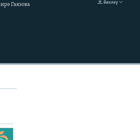
йөкләү
ирә Гаязова
УРНАШТЫРУ КОДЫ