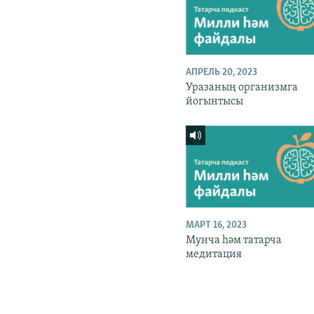
АПРЕЛЬ 20, 2023
Уразаның организмга
йогынтысы
МАРТ 16, 2023
Мунча һәм татарча
медитация