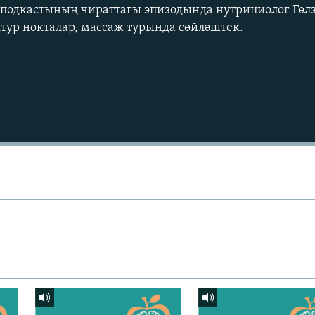
подкастының чираттагы эпизодында нутрициолог Гөлз
ктур нокталар, массаж турында сөйләштек.