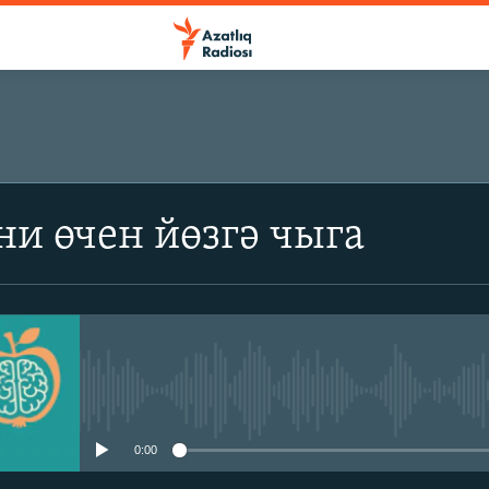
ЯЗЫЛ
ни өчен йөзгә чыга
SoundCloud
Spotify
YouTube
No media source currently avail
0:00
языл