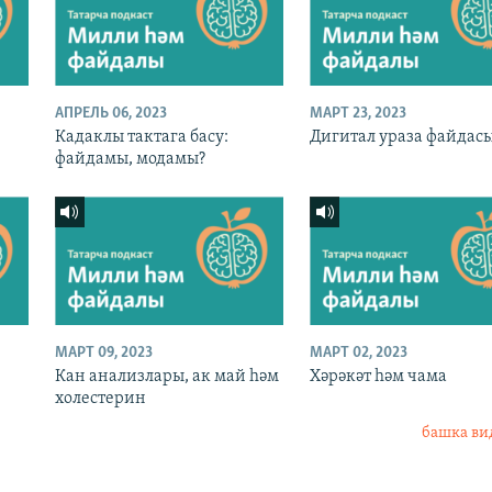
АПРЕЛЬ 06, 2023
МАРТ 23, 2023
Кадаклы тактага басу:
Дигитал ураза файдас
файдамы, модамы?
МАРТ 09, 2023
МАРТ 02, 2023
Кан анализлары, ак май һәм
Хәрәкәт һәм чама
холестерин
башка ви