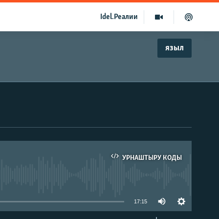
Idel.Реалии
языл
УРНАШТЫРУ КОДЫ
able
17:15